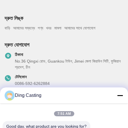
দ্রুত লিঙ্ক
বাড়ি
আমাদের সম্বন্ধে
পণ্য
খবর
মামলা
আমাদের সাথে যোগাযোগ
দ্রুত যোগাযোগ
ঠিকানা
No.36 Qingxi রোড, Guankou টাউন, Jimei জেলা জিয়াউন সিটি, ফুজিয়ান
প্রদেশ, চীন
টেলিফোন
0086-592-6262884
ই-মেইল
Ding Casting
dzivy@idzxm.cn
7:51 AM
Good day, what product are you looking for?