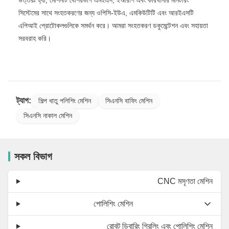
সিস্টেমের সাথে সংহতকরণের জন্য ওপিসি-ইউএ, এমকিউটিটি এবং আরইএসটি
এপিআই প্রোটোকলগুলিকে সমর্থন করে। আমরা সংহতকরণ ডকুমেন্টেশন এবং সহায়তা
সরবরাহ করি।
ট্যাগ:
শিল্প ধাতু পলিশিং মেশিন
সিএনসি বাফিং মেশিন
সিএনসি নাকাল মেশিন
সকল বিভাগ
CNC মসৃণতা মেশিন
পোলিশিং মেশিন
রোবট ডিবারিং গ্রিলিং এবং পোলিশিং মেশিন