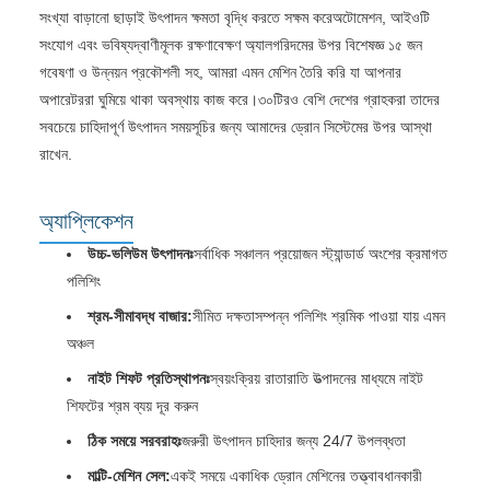
সংখ্যা বাড়ানো ছাড়াই উৎপাদন ক্ষমতা বৃদ্ধি করতে সক্ষম করেঅটোমেশন, আইওটি
সংযোগ এবং ভবিষ্যদ্বাণীমূলক রক্ষণাবেক্ষণ অ্যালগরিদমের উপর বিশেষজ্ঞ ১৫ জন
গবেষণা ও উন্নয়ন প্রকৌশলী সহ, আমরা এমন মেশিন তৈরি করি যা আপনার
অপারেটররা ঘুমিয়ে থাকা অবস্থায় কাজ করে।৩০টিরও বেশি দেশের গ্রাহকরা তাদের
সবচেয়ে চাহিদাপূর্ণ উৎপাদন সময়সূচির জন্য আমাদের ড্রোন সিস্টেমের উপর আস্থা
রাখেন.
অ্যাপ্লিকেশন
উচ্চ-ভলিউম উৎপাদনঃ
সর্বাধিক সঞ্চালন প্রয়োজন স্ট্যান্ডার্ড অংশের ক্রমাগত
পলিশিং
শ্রম-সীমাবদ্ধ বাজার:
সীমিত দক্ষতাসম্পন্ন পলিশিং শ্রমিক পাওয়া যায় এমন
অঞ্চল
নাইট শিফট প্রতিস্থাপনঃ
স্বয়ংক্রিয় রাতারাতি উত্পাদনের মাধ্যমে নাইট
শিফটের শ্রম ব্যয় দূর করুন
ঠিক সময়ে সরবরাহঃ
জরুরী উৎপাদন চাহিদার জন্য 24/7 উপলব্ধতা
মাল্টি-মেশিন সেল:
একই সময়ে একাধিক ড্রোন মেশিনের তত্ত্বাবধানকারী