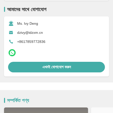
আমাদের সাথে যোগাযোগ
Ms. Ivy Deng
dzivy@idzxm.cn
+8617859772836
এখনই যোগাযোগ করুন
সম্পর্কিত পণ্য