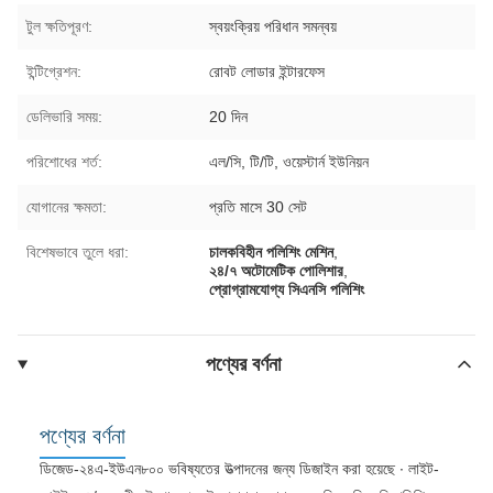
টুল ক্ষতিপূরণ:
স্বয়ংক্রিয় পরিধান সমন্বয়
ইন্টিগ্রেশন:
রোবট লোডার ইন্টারফেস
ডেলিভারি সময়:
20 দিন
পরিশোধের শর্ত:
এল/সি, টি/টি, ওয়েস্টার্ন ইউনিয়ন
যোগানের ক্ষমতা:
প্রতি মাসে 30 সেট
বিশেষভাবে তুলে ধরা:
চালকবিহীন পলিশিং মেশিন
,
২৪/৭ অটোমেটিক পোলিশার
,
প্রোগ্রামযোগ্য সিএনসি পলিশিং
পণ্যের বর্ণনা
পণ্যের বর্ণনা
ডিজেড-২৪এ-ইউএন৮০০ ভবিষ্যতের উত্পাদনের জন্য ডিজাইন করা হয়েছে ∙ লাইট-