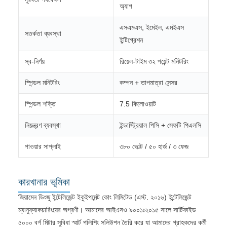
অ্যাপ
এসএমএস, ইমেইল, এমইএস
সতর্কতা ব্যবস্থা
ইন্টিগ্রেশন
স্ব-নির্ণয়
রিয়েল-টাইম ৩২ পয়েন্ট মনিটরিং
স্পিন্ডল মনিটরিং
কম্পন + তাপমাত্রা সেন্সর
স্পিন্ডল শক্তি
7.5 কিলোওয়াট
নিয়ন্ত্রণ ব্যবস্থা
ইন্ডাস্ট্রিয়াল পিসি + সেফটি পিএলসি
পাওয়ার সাপ্লাই
৩৮০ ভোল্ট / ৫০ হার্জ / ৩ ফেজ
কারখানার ভূমিকা
জিয়ামেন ডিংজু ইন্টেলিজেন্ট ইকুইপমেন্ট কোং লিমিটেড (এস্ট. ২০১৬) ইন্টেলিজেন্ট
ম্যানুফ্যাকচারিংয়ের অগ্রণী। আমাদের আইএসও ৯০০১ঃ২০১৫ সালে সার্টিফাইড
৫০০০ বর্গ মিটার সুবিধা স্মার্ট পলিশিং সলিউশন তৈরি করে যা আমাদের গ্রাহকদের কর্মী