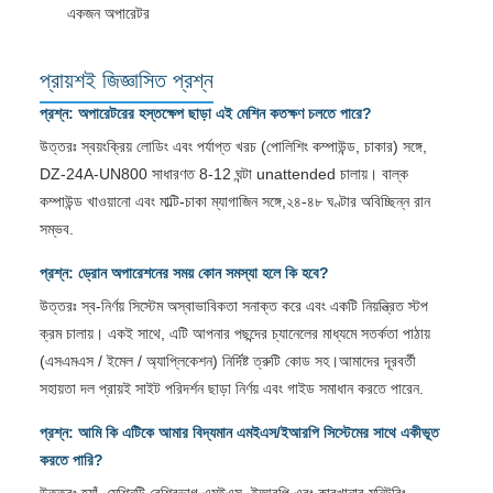
একজন অপারেটর
প্রায়শই জিজ্ঞাসিত প্রশ্ন
প্রশ্ন: অপারেটরের হস্তক্ষেপ ছাড়া এই মেশিন কতক্ষণ চলতে পারে?
উত্তরঃ স্বয়ংক্রিয় লোডিং এবং পর্যাপ্ত খরচ (পোলিশিং কম্পাউন্ড, চাকার) সঙ্গে,
DZ-24A-UN800 সাধারণত 8-12 ঘন্টা unattended চালায়। বাল্ক
কম্পাউন্ড খাওয়ানো এবং মাল্টি-চাকা ম্যাগাজিন সঙ্গে,২৪-৪৮ ঘণ্টার অবিচ্ছিন্ন রান
সম্ভব.
প্রশ্ন: ড্রোন অপারেশনের সময় কোন সমস্যা হলে কি হবে?
উত্তরঃ স্ব-নির্ণয় সিস্টেম অস্বাভাবিকতা সনাক্ত করে এবং একটি নিয়ন্ত্রিত স্টপ
ক্রম চালায়। একই সাথে, এটি আপনার পছন্দের চ্যানেলের মাধ্যমে সতর্কতা পাঠায়
(এসএমএস / ইমেল / অ্যাপ্লিকেশন) নির্দিষ্ট ত্রুটি কোড সহ।আমাদের দূরবর্তী
সহায়তা দল প্রায়ই সাইট পরিদর্শন ছাড়া নির্ণয় এবং গাইড সমাধান করতে পারেন.
প্রশ্ন: আমি কি এটিকে আমার বিদ্যমান এমইএস/ইআরপি সিস্টেমের সাথে একীভূত
করতে পারি?
উত্তরঃ হ্যাঁ, মেশিনটি বেশিরভাগ এমইএস, ইআরপি এবং কারখানার মনিটরিং