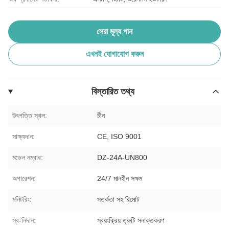
সেরা মূল্য পান
এখনই যোগাযোগ করুন
বিস্তারিত তথ্য
উৎপত্তি স্থল:
চীন
সাক্ষ্যদান:
CE, ISO 9001
মডেল নম্বার:
DZ-24A-UN800
অপারেশন:
24/7 মানহীন সক্ষম
মনিটরিং:
সতর্কতা সহ রিমোট
স্ব-নিদান:
স্বয়ংক্রিয় ত্রুটি সনাক্তকরণ