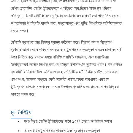
আউট, ২৪/৭ জনহীন উৎপাদন। এই প্রোগ্রামযোগ্য স্বয়ংক্রিয় সিএনসি পলিশিং
মেশিন রোবোটিক লোডিং ইন্টারফেসকে একত্রিত করে,রিয়েল-টাইম টুল পরিধান
ক্ষতিপূরণ, রিমোট মনিটরিং এবং বুদ্ধিমান স্ব-নির্ণয় একক প্ল্যাটফর্মে পরিচালিত হয় যা
অপারেটরের উপস্থিতি ছাড়াই রাত, সপ্তাহান্তে এবং ছুটির দিনগুলিতে অবিচ্ছিন্নভাবে
চলতে সক্ষম।
মেশিনটি ক্রমাগত তার নিজস্ব স্বাস্থ্য পর্যবেক্ষণ করেঃ স্পিন্ডল কম্পন বিশ্লেষণ
ব্যর্থতার আগে লেয়ার পরিধান সনাক্ত করে,টুল পরিধান ক্ষতিপূরণ বাস্তব চাকা ব্যাসার্ধ
উপর ভিত্তি করে বাস্তব সময়ে পলিশিং পরামিতি সামঞ্জস্য, এবং স্বয়ংক্রিয়
তৈলাক্তকরণ সিস্টেম নিশ্চিত করে যে যান্ত্রিক উপাদানগুলি সুরক্ষিত থাকে। যদি কোনও
প্যারামিটার নিরাপদ সীমা অতিক্রম করে, মেশিনটি একটি নিয়ন্ত্রিত স্টপ চালায় এবং
এসএমএস, ইমেলের মাধ্যমে একটি সতর্কতা পাঠায়,অথবা কারখানার এমইএস
ইন্টিগ্রেশন আপনার রক্ষণাবেক্ষণ দলকে উৎপাদন প্রভাবিত হওয়ার আগে প্রতিক্রিয়া
জানাতে সক্ষম করে.
মূল বৈশিষ্ট্য
স্বয়ংক্রিয় লোডিং ইন্টারফেসের সাথে 24/7 ড্রোন অপারেশন ক্ষমতা
রিয়েল-টাইম টুল পরিধান পরিমাপ এবং স্বয়ংক্রিয় ক্ষতিপূরণ