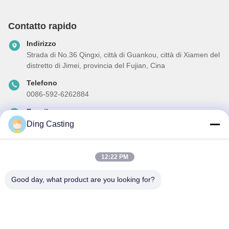
Contatto rapido
Indirizzo
Strada di No.36 Qingxi, città di Guankou, città di Xiamen del
distretto di Jimei, provincia del Fujian, Cina
Telefono
0086-592-6262884
E-mail
dzivy@idzxm.cn
Ding Casting
12:22 PM
La nostra newsletter
Good day, what product are you looking for?
Iscriviti alla nostra newsletter per sconti e altro.