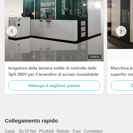
VIDEO
levigatrice della lamiera sottile di controllo dello
Macchina per
SpA 380V per il lavandino di acciaio inossidabile
superfici me
rubinetti da
Ottenga il migliore prezzo
O
acciaio inos
Collegamento rapido
Casa.
Su Di Noi
Prodotti
Notizie
Casi
Contattaci