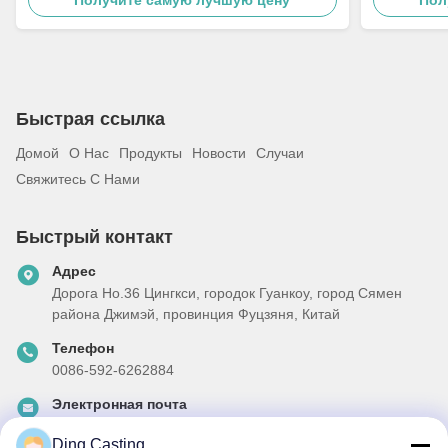
стали
Быстрая ссылка
Домой
О Нас
Продукты
Новости
Случаи
Свяжитесь С Нами
Быстрый контакт
Адрес
Дорога Но.36 Цингкси, городок Гуанкоу, город Сямен
района Джимэй, провинция Фуцзяня, Китай
Телефон
0086-592-6262884
Электронная почта
dzivy@idzxm.cn
Ding Casting