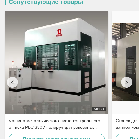
Сопутствующие товары
VIDEO
машина металлического листа контрольного
Станок для
оттиска PLC 380V полируя для раковины
ванной ком
нержавеющей стали
полировки
Получите самую лучшую цену
Пол