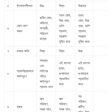
৫
উৎপাদনশীলতা
উচ্চ
নিম্ন
উচ্চতর
তরল মোম,
তরল
কঠিন মোম,
উচ্চ খরচ,
মোম, উচ্চ
অভিন্ন,
মোম যোগ
দুর্বল
খরচ, দুর্বল
৬
সাশ্রয়ী,
করুন
প্রভাব,
প্রভাব,
পরিবেশ
সরঞ্জাম
সরঞ্জাম
বান্ধব
দূষিত করে
দূষিত করে
৭
চাকার ক্ষতি
নিম্ন
নিম্ন
উচ্চ
সমন্বয়
এই ফাংশন
এই ফাংশন
এবং
ছাড়া,
ছাড়া,
স্বয়ংক্রিয়ভাবে
লাইনের
৮
গুণমানকে
গুণমানকে
ক্ষতিপূরণ
গতির
প্রভাবিত
প্রভাবিত
ক্ষতিপূরণ
করে
করে
প্রভাব ভাল
বড়
অল্প
অল্প
পরিমাণ,
পরিমাণ,
পরিমাণ,
৯
ফ্রক
জটিল
সহজ গঠন,
সহজ গঠন,
গঠন, উচ্চ