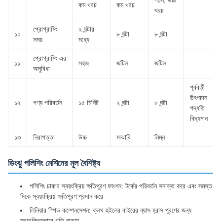
কম খরচ
কম খরচ
খরচ
প্রোগ্রামিং
২ ঘন্টার
১০
৮ ঘন্টা
৮ ঘন্টা
সময়
মধ্যে
প্রোগ্রামিং এর
১১
সহজ
জটিল
জটিল
অসুবিধা
পূর্ববর্তী
উৎপাদন
১২
পণ্য পরিবর্তন
১৫ মিনিট
২ ঘন্টা
৮ ঘন্টা
পদ্ধতি
বিদ্যমান
১৩
নিরাপত্তা
উচ্চ
মাঝারি
নিম্ন
ডিংঝু পলিশিং মেশিনের মূল বৈশিষ্ট্য
পলিশিং চাকার স্বয়ংক্রিয় ক্ষতিপূরণ ফাংশন: টর্কের পরিবর্তন সনাক্ত করে এবং সমস্ত
দিকে স্বয়ংক্রিয় ক্ষতিপূরণ প্রদান করে
লিনিয়ার স্পিড কম্পেনসেশন: ক্লথ হুইলের বাইরের ব্যাস হ্রাস পূরণের জন্য
স্বয়ংক্রিয়ভাবে গতি বাড়ায়