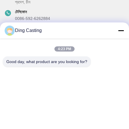
প্রদেশ, চীন
টেলিফোন
0086-592-6262884
ই-মেইল
Ding Casting
dzivy@idzxm.cn
4:23 PM
Good day, what product are you looking for?
আমাদের নিউজলেটার
আমাদের নিউজলেটারে সাবস্ক্রাইব করুন এবং আরও অনেক কিছু পেতে পারেন।
ইমেইল পাঠান