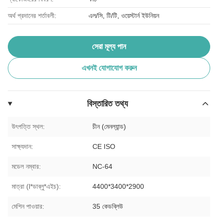
অর্থ প্রদানের শর্তাবলী:
এল/সি, টি/টি, ওয়েস্টার্ন ইউনিয়ন
সেরা মূল্য পান
এখনই যোগাযোগ করুন
বিস্তারিত তথ্য
উৎপত্তি স্থল:
চীন (মেনল্যান্ড)
সাক্ষ্যদান:
CE ISO
মডেল নম্বার:
NC-64
মাত্রা (l*ডাব্লু*এইচ):
4400*3400*2900
মেশিন পাওয়ার:
35 কেডব্লিউ