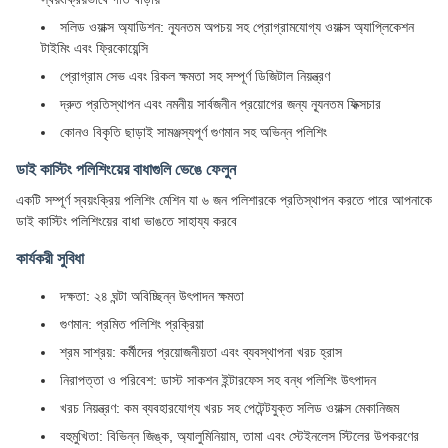
সলিড ওয়াক্স অ্যাডিশন: ন্যূনতম অপচয় সহ প্রোগ্রামযোগ্য ওয়াক্স অ্যাপ্লিকেশন
টাইমিং এবং ফ্রিকোয়েন্সি
প্রোগ্রাম সেভ এবং রিকল ক্ষমতা সহ সম্পূর্ণ ডিজিটাল নিয়ন্ত্রণ
দ্রুত প্রতিস্থাপন এবং নমনীয় সার্বজনীন প্রয়োগের জন্য ন্যূনতম ফিক্সচার
কোনও বিকৃতি ছাড়াই সামঞ্জস্যপূর্ণ গুণমান সহ অভিন্ন পলিশিং
ডাই কাস্টিং পলিশিংয়ের বাধাগুলি ভেঙে ফেলুন
একটি সম্পূর্ণ স্বয়ংক্রিয় পলিশিং মেশিন যা ৬ জন পলিশারকে প্রতিস্থাপন করতে পারে আপনাকে
ডাই কাস্টিং পলিশিংয়ের বাধা ভাঙতে সাহায্য করবে
কার্যকরী সুবিধা
দক্ষতা: ২৪ ঘন্টা অবিচ্ছিন্ন উৎপাদন ক্ষমতা
গুণমান: প্রমিত পলিশিং প্রক্রিয়া
শ্রম সাশ্রয়: কর্মীদের প্রয়োজনীয়তা এবং ব্যবস্থাপনা খরচ হ্রাস
নিরাপত্তা ও পরিবেশ: ডাস্ট সাকশন ইন্টারফেস সহ বন্ধ পলিশিং উৎপাদন
খরচ নিয়ন্ত্রণ: কম ব্যবহারযোগ্য খরচ সহ পেটেন্টযুক্ত সলিড ওয়াক্স মেকানিজম
বহুমুখিতা: বিভিন্ন জিঙ্ক, অ্যালুমিনিয়াম, তামা এবং স্টেইনলেস স্টিলের উপকরণের