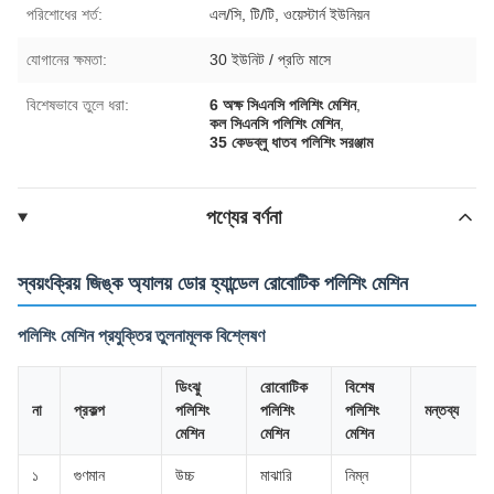
পরিশোধের শর্ত:
এল/সি, টি/টি, ওয়েস্টার্ন ইউনিয়ন
যোগানের ক্ষমতা:
30 ইউনিট / প্রতি মাসে
বিশেষভাবে তুলে ধরা:
6 অক্ষ সিএনসি পলিশিং মেশিন
,
কল সিএনসি পলিশিং মেশিন
,
35 কেডব্লু ধাতব পলিশিং সরঞ্জাম
পণ্যের বর্ণনা
স্বয়ংক্রিয় জিঙ্ক অ্যালয় ডোর হ্যান্ডেল রোবোটিক পলিশিং মেশিন
পলিশিং মেশিন প্রযুক্তির তুলনামূলক বিশ্লেষণ
ডিংঝু
রোবোটিক
বিশেষ
না
প্রকল্প
পলিশিং
পলিশিং
পলিশিং
মন্তব্য
মেশিন
মেশিন
মেশিন
১
গুণমান
উচ্চ
মাঝারি
নিম্ন