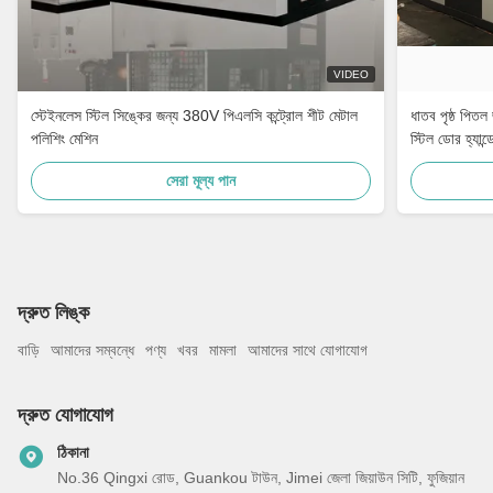
VIDEO
স্টেইনলেস স্টিল সিঙ্কের জন্য 380V পিএলসি কন্ট্রোল শীট মেটাল
ধাতব পৃষ্ঠ পিতল
পলিশিং মেশিন
স্টিল ডোর হ্যান্
সেরা মূল্য পান
দ্রুত লিঙ্ক
বাড়ি
আমাদের সম্বন্ধে
পণ্য
খবর
মামলা
আমাদের সাথে যোগাযোগ
দ্রুত যোগাযোগ
ঠিকানা
No.36 Qingxi রোড, Guankou টাউন, Jimei জেলা জিয়াউন সিটি, ফুজিয়ান