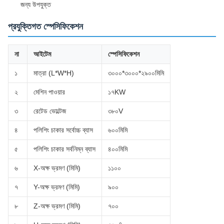
জন্য উপযুক্ত
প্রযুক্তিগত স্পেসিফিকেশন
না
আইটেম
স্পেসিফিকেশন
১
মাত্রা (L*W*H)
৩০০০*৩০০০*২৯০০মিমি
২
মেশিন পাওয়ার
১৭KW
৩
রেটেড ভোল্টেজ
৩৮০V
৪
পলিশিং চাকার সর্বোচ্চ ব্যাস
৬০০মিমি
৫
পলিশিং চাকার সর্বনিম্ন ব্যাস
৪০০মিমি
৬
X-অক্ষ ভ্রমণ (মিমি)
১১০০
৭
Y-অক্ষ ভ্রমণ (মিমি)
৯০০
৮
Z-অক্ষ ভ্রমণ (মিমি)
৭০০