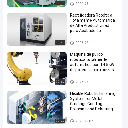
componentes metálicos
Máquina pulidora de pulido au
00:30
2026-03-11
inteligentes con control
tomática
de fuerza
Rectificadora Robótica
Totalmente Automática
de Alta Productividad
para Acabado de
Superficies Metálicas de
Múltiples Formas
Máquina pulidora del CNC
00:20
2026-02-11
Máquina de pulido
robótica totalmente
automática con 14,5 kW
de potencia para piezas
de trabajo metálicas
brillantes espejo
Máquina de molienda y pulido
00:20
2026-03-11
de desbotes
Flexible Robotic Finishing
System for Metal
Castings Grinding
Polishing and Deburring
Automation Solution
Máquina de rectificación y puli
00:26
2026-05-07
do