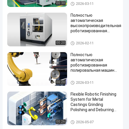
роботизированная
Автоматическая меля полир
00:30
2026-03-11
система полировки
уя машина
металлических
Полностью
компонентов с
автоматическая
контролем силы
высокопроизводительная
роботизированная
шлифовальная машина
для отделки
Машина КНК полируя
00:20
2026-02-11
металлической
поверхности с
Полностью
несколькими формами
автоматическая
роботизированная
полировальная машина
мощностью 14,5 кВт для
зеркальной полировки
Робот дебурринг шлифовка и
00:20
2026-03-11
металлических
полировка машина
заготовок
Flexible Robotic Finishing
System for Metal
Castings Grinding
Polishing and Deburring
Automation Solution
Машины для шлифования и
00:26
2026-05-07
полировки