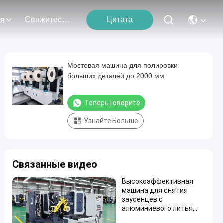
Свяжитесь С Нами
Цитата
ия
Мостовая машина для полировки
больших деталей до 2000 мм
Теперь Говорите
Узнайте Больше
Связанные видео
Высокоэффективная
машина для снятия
заусенцев с
алюминиевого литья,
интеллектуальная