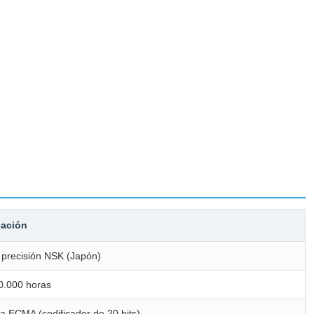
cación
precisión NSK (Japón)
0.000 horas
ta ECMA (codificador de 20 bits)