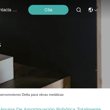
Cita
Contacta Con Nosotros
s
servomotores Delta para obras metálicas
áquina De Amortiguación Robótica Totalmente