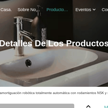
 Casa.
Sobre Nosotros
Productos
Eventos
Detalles De Los Producto
amortiguación robótica totalmente automática con rodamientos NSK y 
M