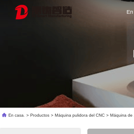
En
En casa.
>
Productos
>
Máquina pulidora del CNC
>
Máquina de 