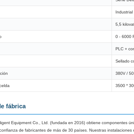
Industria
5,5 kilova
o
0 - 6000
PLC + con
Sellado c
ción
380V / 50
celda
3500 * 30
e fábrica
ligent Equipment Co., Ltd. (fundada en 2016) obtiene componentes úni
onfianza de fabricantes de más de 30 países. Nuestras instalaciones d