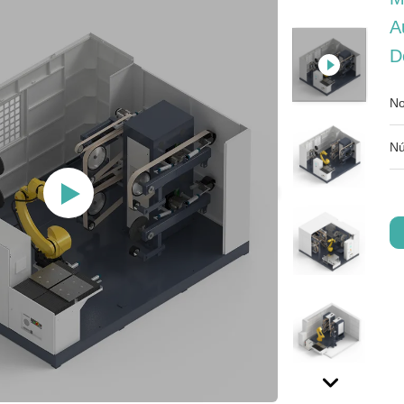
A
D
No
Nú