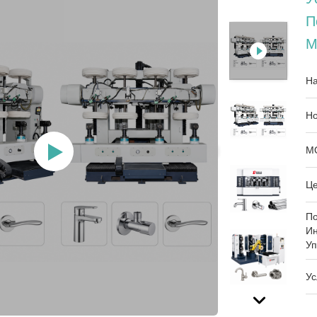
П
М
На
Но
М
Це
П
И
Уп
Ус