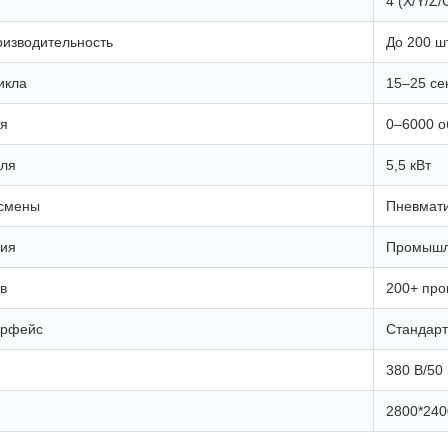
4 (X/Y/Z
изводительность
До 200 ш
икла
15–25 се
ля
0–6000 о
ля
5,5 кВт
 смены
Пневмати
ния
Промышл
в
200+ пр
ерфейс
Стандарт
380 В/50
2800*240