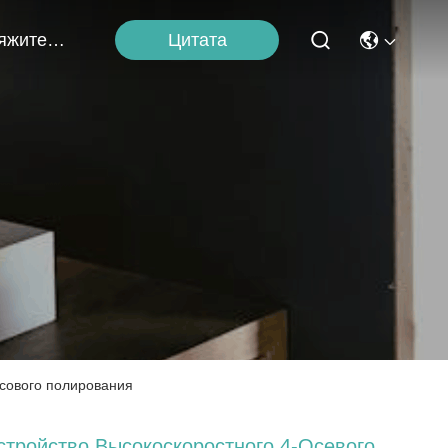
Цитата
Свяжитесь С Нами
ссового полирования
стройство Высокоскоростного 4-Осевого