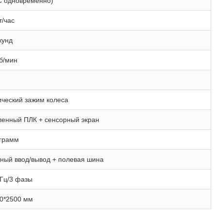
/C одновременно)
т/час
кунд
б/мин
ческий зажим колеса
енный ПЛК + сенсорный экран
ограмм
ный ввод/вывод + полевая шина
 Гц/3 фазы
0*2500 мм