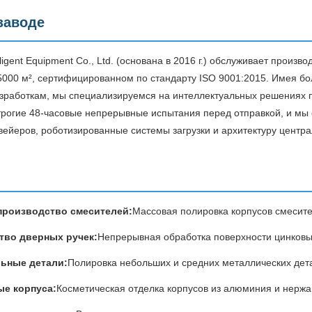
заводе
lligent Equipment Co., Ltd. (основана в 2016 г.) обслуживает прои
000 м², сертифицированном по стандарту ISO 9001:2015. Имея б
зработкам, мы специализируемся на интеллектуальных решениях 
рогие 48-часовые непрерывные испытания перед отправкой, и мы
вейеров, роботизированные системы загрузки и архитектуру центр
производство смесителей:
Массовая полировка корпусов смесител
тво дверных ручек:
Непрерывная обработка поверхности цинковы
ьные детали:
Полировка небольших и средних металлических де
ые корпуса:
Косметическая отделка корпусов из алюминия и нерж