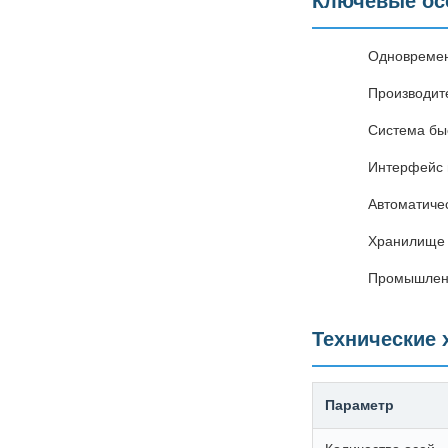
Ключевые ос
Одновремен
Производите
Система бы
Интерфейс 
Автоматиче
Хранилище 
Промышленн
Технические 
Параметр