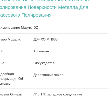
олирования Поверхности Металла Для
ассового Полирования
именование Марки:
DZ
мер Модели:
ДЗ-4ХС-МП600
ОК:
1 комплект
на:
Обсуждается
одробная
Деревянный чехол
нформация Об
аковке:
ловия Оплаты:
Л/К, Т/Т, западное соединение