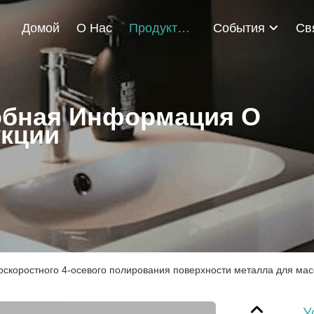
Домой
О Нас
Продукты
События
бная Информация О
кции
оскоростного 4-осевого полирования поверхности металла для ма
У