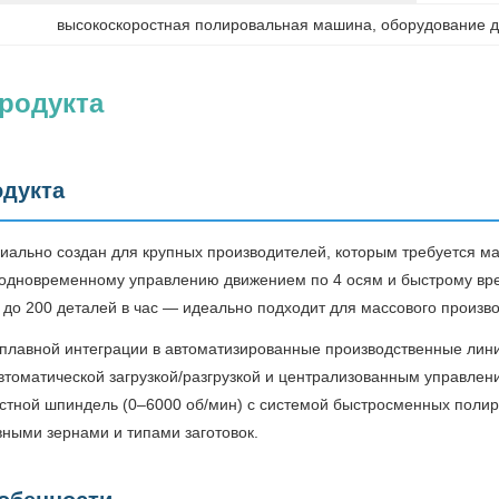
высокоскоростная полировальная машина
, 
оборудование д
родукта
одукта
ально создан для крупных производителей, которым требуется ма
 одновременному управлению движением по 4 осям и быстрому вре
 до 200 деталей в час — идеально подходит для массового произв
плавной интеграции в автоматизированные производственные ли
втоматической загрузкой/разгрузкой и централизованным управлен
остной шпиндель (0–6000 об/мин) с системой быстросменных поли
ными зернами и типами заготовок.