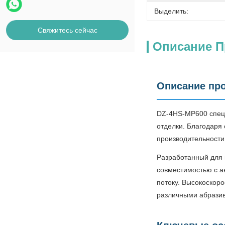
Выделить:
Свяжитесь сейчас
Описание П
Описание пр
DZ-4HS-MP600 специ
отделки. Благодаря
производительности
Разработанный для 
совместимостью с а
потоку. Высокоскор
различными абразив