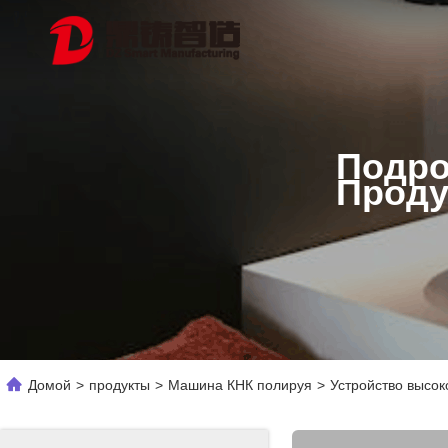
Подро
Проду
Домой
>
продукты
>
Машина КНК полируя
>
Устройство высок