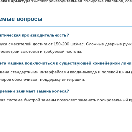
ская арматура:
Высокопроизводительная полировка клапанов, со
аемые вопросы
актическая производительность?
уса смесителей достигают 150-200 шт./час. Сложные дверные ручки
 геометрии заготовки и требуемой чистоты.
 эта машина подключиться к существующей конвейерной лини
щена стандартными интерфейсами ввода-вывода и полевой шины (P
еров обеспечивает поддержку интеграции.
ремени занимает замена колеса?
кая система быстрой замены позволяет заменить полировальный кр