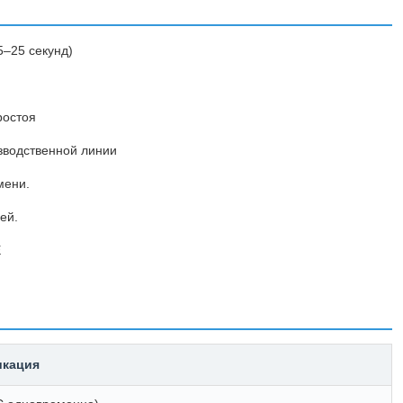
–25 секунд)
ростоя
зводственной линии
мени.
ей.
E
кация