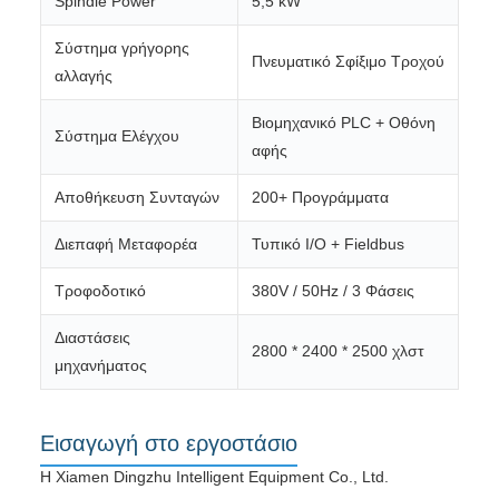
Spindle Power
5,5 kW
Σύστημα γρήγορης
Πνευματικό Σφίξιμο Τροχού
αλλαγής
Βιομηχανικό PLC + Οθόνη
Σύστημα Ελέγχου
αφής
Αποθήκευση Συνταγών
200+ Προγράμματα
Διεπαφή Μεταφορέα
Τυπικό I/O + Fieldbus
Τροφοδοτικό
380V / 50Hz / 3 Φάσεις
Διαστάσεις
2800 * 2400 * 2500 χλστ
μηχανήματος
Εισαγωγή στο εργοστάσιο
Η Xiamen Dingzhu Intelligent Equipment Co., Ltd.