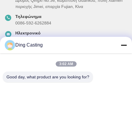
Δρόμος Qingxi No.36, κωμόπολη Guankou, πόλη Xiamen
περιοχής Jimei, επαρχία Fujian, Κίνα
Τηλεφώνημα
0086-592-6262884
Ηλεκτρονικό
dzivy@idzxm.cn
Ding Casting
3:02 AM
Το Δελτίο Ενημέρωσης
Συνδρομηθείτε στο ενημερωτικό μας δελτίο για εκπτώσεις και
Good day, what product are you looking for?
πολλά άλλα.