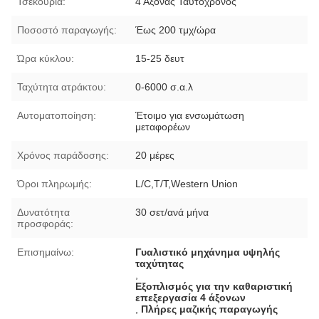
Τσεκούρια:
4 Άξονας Ταυτόχρονος
Ποσοστό παραγωγής:
Έως 200 τμχ/ώρα
Ώρα κύκλου:
15-25 δευτ
Ταχύτητα ατράκτου:
0-6000 σ.α.λ
Αυτοματοποίηση:
Έτοιμο για ενσωμάτωση
μεταφορέων
Χρόνος παράδοσης:
20 μέρες
Όροι πληρωμής:
L/C,T/T,Western Union
Δυνατότητα
30 σετ/ανά μήνα
προσφοράς:
Επισημαίνω:
Γυαλιστικό μηχάνημα υψηλής
ταχύτητας
,
Εξοπλισμός για την καθαριστική
επεξεργασία 4 άξονων
,
Πλήρες μαζικής παραγωγής