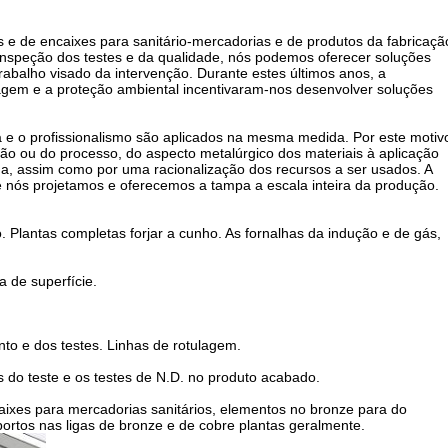
s e de encaixes para sanitário-mercadorias e de produtos da fabricaçã
 inspeção dos testes e da qualidade, nós podemos oferecer soluções
rabalho visado da intervenção. Durante estes últimos anos, a
lagem e a proteção ambiental incentivaram-nos desenvolver soluções
ia e o profissionalismo são aplicados na mesma medida. Por este motiv
ão ou do processo, do aspecto metalúrgico dos materiais à aplicação
da, assim como por uma racionalização dos recursos a ser usados. A
e nós projetamos e oferecemos a tampa a escala inteira da produção.
 Plantas completas forjar a cunho. As fornalhas da indução e de gás,
 de superfície.
to e dos testes. Linhas de rotulagem.
s do teste e os testes de N.D. no produto acabado.
aixes para mercadorias sanitários, elementos no bronze para do
ortos nas ligas de bronze e de cobre plantas geralmente.