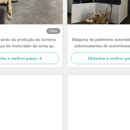
Vídeo
rando da produção do torneira
Máquina de polimento automát
aça do misturador da areia que
sobressalentes de automóveis
mói ao conjunto
cozinhar pés de cad
nha o melhor preço
Obtenha o melhor pr