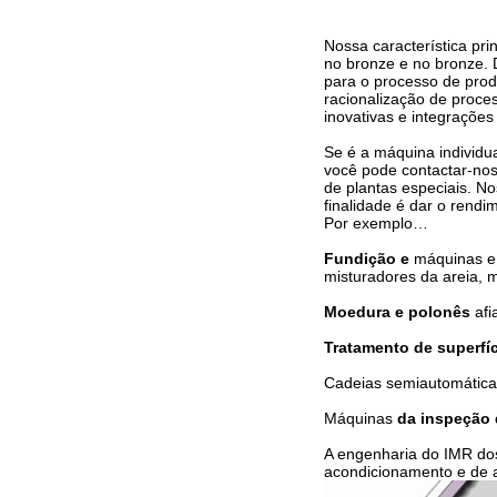
Nossa característica pr
no bronze e no bronze. 
para o processo de produ
racionalização de proce
inovativas e integrações
Se é a máquina individu
você pode contactar-nos
de plantas especiais. N
finalidade é dar o rend
Por exemplo…
Fundição e
máquinas e
misturadores da areia, 
Moedura e polonês
afi
Tratamento de superfíc
Cadeias semiautomática
Máquinas
da inspeção 
A engenharia do IMR d
acondicionamento e de a