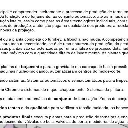
incipal é compreender inteiramente o processo de produção de torneira
Da fundição e do forjamento, ao conjunto automático, até as linhas da
ção inteiro, assim como para as áreas tecnologicos individuais, com t
ssos de produção, a atenção paga na qualidade dos produtos, a recic
 novas da projeção.
al ou a planta completa do turnkey, a filosofia não muda. A competênc
 para toda a necessidade, se é de uma natureza da produção, da gest
ossas plantas são caracterizadas por uma análise de processo detalha
imento máximo com a quantidade direita de investimento. As plantas qu
 plantas de
forjamento
para a gravidade e a carcaça de baixa pressão.
máquinas núcleo-moldando, automatizaram centros do molde-corte.
ando sistemas. Sistemas automáticos e semiautomáticos para a limpeza
ie
Chrome e sistemas do níquel-chapeamento. Sistemas da pintura.
s e totalmente automático do
conjunto
de fabricação. Zonas do conjun
dos testes e
da
qualidade
para verificar a tensão moldada, os banco
os
produtos finais
executa plantas para a produção de torneiras e enc
quecimento, válvulas de bola, válvulas de porta, medidores de água, p