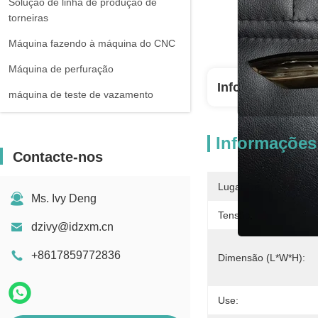
Solução de linha de produção de
torneiras
Máquina fazendo à máquina do CNC
Máquina de perfuração
Informações Po
máquina de teste de vazamento
Informações
Contacte-nos
Lugar De Origem:
Ms. Ivy Deng
Tensão:
dzivy@idzxm.cn
+8617859772836
Dimensão (L*W*H):
Use: