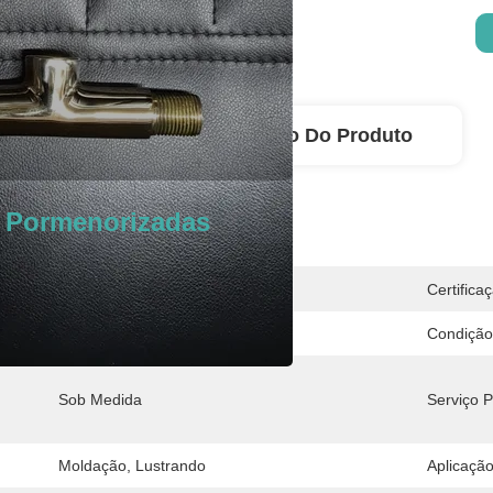
rmenorizadas
Descrição Do Produto
 Pormenorizadas
China
Certifica
380v/50HZ
Condição
Sob Medida
Serviço 
Moldação, Lustrando
Aplicação