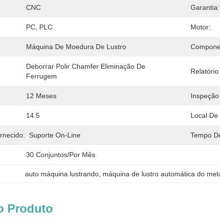
CNC
Garantia:
PC, PLC
Motor:
Máquina De Moedura De Lustro
Componen
Deborrar Polir Chamfer Eliminação De 
Relatóri
Ferrugem
12 Meses
Inspeção
14.5
Local De
rnecido:
Suporte On-Line
Tempo De
30 Conjuntos/por Mês
auto máquina lustrando
, 
máquina de lustro automática do met
o Produto