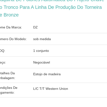
o Tronco Para A Linha De Produção Do Torneira
e Bronze
me Da Marca:
DZ
mero Do Modelo:
sob medida
OQ:
1 conjunto
eço:
Negociável
talhes Da
Estojo de madeira
balagem:
ndições De
L/C T/T Western Union
gamento: