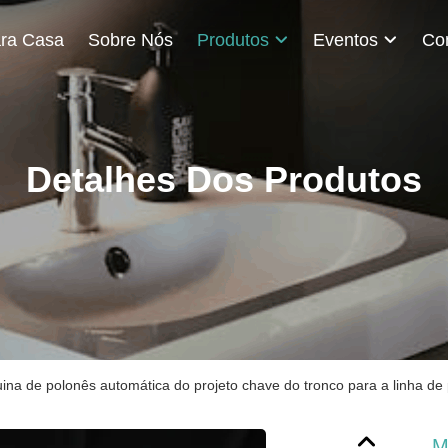
ra Casa
Sobre Nós
Produtos
Eventos
Detalhes Dos Produtos
ina de polonês automática do projeto chave do tronco para a linha de
M