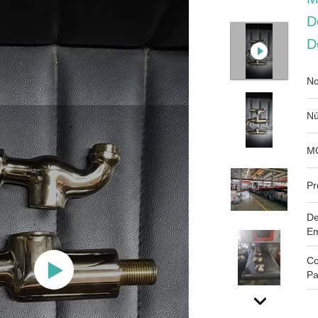
D
D
No
Nú
M
Pr
De
Em
Co
Pa