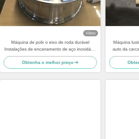
Vídeo
Máquina de polir o eixo de roda durável
Máquina lust
Instalações de encanamento de aço inoxidável
auto da carc
Equipamento de polir para peças de
Obtenha o melhor preço
Obte
automóveis