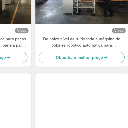
Vídeo
Vídeo
ica para peças
De baixo nível de ruído toda a máquina de
, panela para
polonês robótico automática para
eira
torneiras/torneira de água
eço
Obtenha o melhor preço