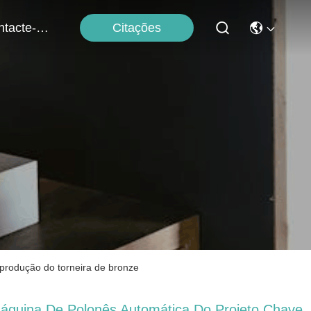
Citações
Contacte-Nos
 produção do torneira de bronze
áquina De Polonês Automática Do Projeto Chave