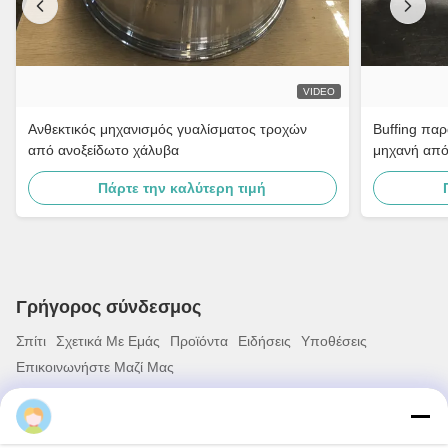
VIDEO
Ανθεκτικός μηχανισμός γυαλίσματος τροχών
Buffing πα
από ανοξείδωτο χάλυβα
μηχανή από
στη συνέλε
Πάρτε την καλύτερη τιμή
Γρήγορος σύνδεσμος
Σπίτι
Σχετικά Με Εμάς
Προϊόντα
Ειδήσεις
Υποθέσεις
Επικοινωνήστε Μαζί Μας
Ding Casting
Γρήγορη επικοινωνία