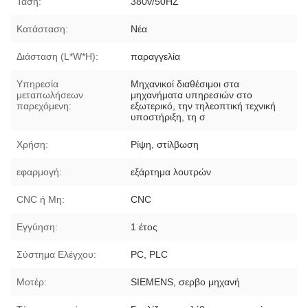
Τάση:
380v/50HZ
Κατάσταση:
Νέα
Διάσταση (L*W*H):
παραγγελία
Υπηρεσία
Μηχανικοί διαθέσιμοι στα
μεταπωλήσεων
μηχανήματα υπηρεσιών στο
παρεχόμενη:
εξωτερικό, την τηλεοπτική τεχνική
υποστήριξη, τη σ
Χρήση:
Ρίψη, στίλβωση
εφαρμογή:
εξάρτημα λουτρών
CNC ή Μη:
CNC
Εγγύηση:
1 έτος
Σύστημα Ελέγχου:
PC, PLC
Μοτέρ:
SIEMENS, σερβο μηχανή