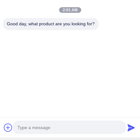
Διεύθυνση
2:01 AM
Δρόμος Qingxi No.36, κωμόπολη Guankou, πόλη Xiamen
περιοχής Jimei, επαρχία Fujian, Κίνα
Good day, what product are you looking for?
Τηλεφώνημα
0086-592-6262884
Ηλεκτρονικό
dzivy@idzxm.cn
Το Δελτίο Ενημέρωσης
Συνδρομηθείτε στο ενημερωτικό μας δελτίο για εκπτώσεις και
πολλά άλλα.