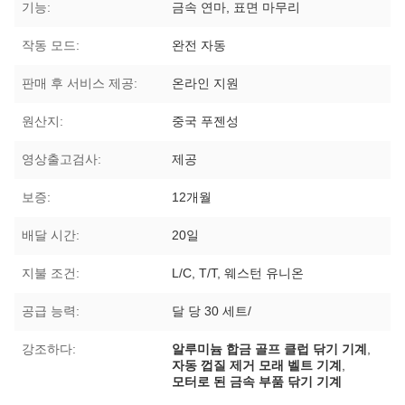
기능:
금속 연마, 표면 마무리
작동 모드:
완전 자동
판매 후 서비스 제공:
온라인 지원
원산지:
중국 푸젠성
영상출고검사:
제공
보증:
12개월
배달 시간:
20일
지불 조건:
L/C, T/T, 웨스턴 유니온
공급 능력:
달 당 30 세트/
강조하다:
알루미늄 합금 골프 클럽 닦기 기계
,
자동 껍질 제거 모래 벨트 기계
,
모터로 된 금속 부품 닦기 기계