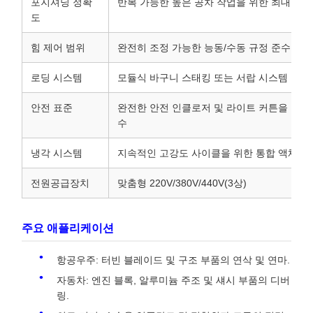
포지셔닝 정확
반복 가능한 높은 공차 작업을 위한 최대 ±0.
도
힘 제어 범위
완전히 조정 가능한 능동/수동 규정 준수
로딩 시스템
모듈식 바구니 스태킹 또는 서랍 시스템 옵션
안전 표준
완전한 안전 인클로저 및 라이트 커튼을 갖춘 C
수
냉각 시스템
지속적인 고강도 사이클을 위한 통합 액체 냉
전원공급장치
맞춤형 220V/380V/440V(3상)
주요 애플리케이션
항공우주: 터빈 블레이드 및 구조 부품의 연삭 및 연마.
자동차: 엔진 블록, 알루미늄 주조 및 섀시 부품의 디버
링.