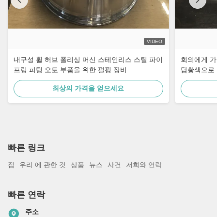
VIDEO
내구성 휠 허브 폴리싱 머신 스테인리스 스틸 파이
회의에게 가
프링 피팅 오토 부품을 위한 펄핑 장비
담황색으로 
최상의 가격을 얻으세요
빠른 링크
집
우리 에 관한 것
상품
뉴스
사건
저희와 연락
빠른 연락
주소