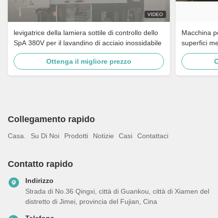
VIDEO
levigatrice della lamiera sottile di controllo dello
Macchina per
SpA 380V per il lavandino di acciaio inossidabile
superfici me
rubinetti da
Ottenga il migliore prezzo
O
acciaio inos
Collegamento rapido
Casa.
Su Di Noi
Prodotti
Notizie
Casi
Contattaci
Contatto rapido
Indirizzo
Strada di No.36 Qingxi, città di Guankou, città di Xiamen del
distretto di Jimei, provincia del Fujian, Cina
Telefono