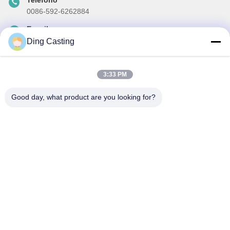
0086-592-6262884
E-mail
dzivy@idzxm.cn
Ding Casting
3:33 PM
La nostra newsletter
Good day, what product are you looking for?
Iscriviti alla nostra newsletter per sconti e altro.
Invia E-Mail