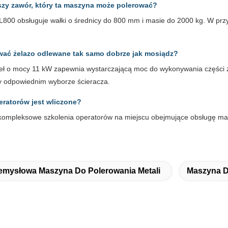
kszy zawór, który ta maszyna może polerować?
800 obsługuje wałki o średnicy do 800 mm i masie do 2000 kg. W pr
wać żelazo odlewane tak samo dobrze jak mosiądz?
ł o mocy 11 kW zapewnia wystarczającą moc do wykonywania części z że
y odpowiednim wyborze ścieracza.
eratorów jest wliczone?
kompleksowe szkolenia operatorów na miejscu obejmujące obsługę mas
emysłowa Maszyna Do Polerowania Metali
Maszyna D