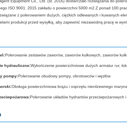
igent Equipment Co., Ltd. (st. 2016) dostarczało rozwiązania do polero
nego ISO 9001: 2015 zakładu o powierzchni 5000 m2.Z ponad 100 pr
związane z polerowaniem dużych, ciężkich odlewanych i kuwanych e
cielami produkcji przed wysyłką, aby zapewnić niezawodną pracę w w
ań:
Polerowanie zestawów zaworów, zaworów kulkowych, zaworów kul
e hydrauliczne:
Wykończenie powierzchniowe dużych armatur rur, łokci
y pompy:
Polerowanie obudowy pompy, obrotowców i węzłów
orski:
Obsługa powierzchniowa brązu i osprzętu nierdzewnego maryna
zeciwpożarowa:
Polerowanie układów hydrantów przeciwpożarowych i
a