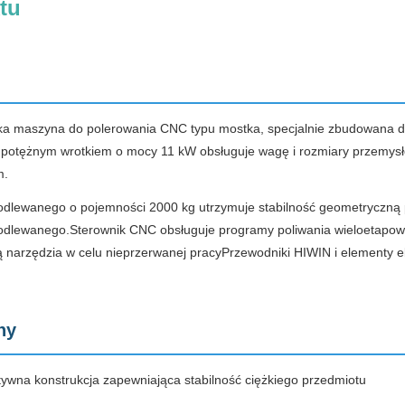
tu
u
ka maszyna do polerowania CNC typu mostka, specjalnie zbudowana dl
 potężnym wrotkiem o mocy 11 kW obsługuje wagę i rozmiary przemysłow
m.
 odlewanego o pojemności 2000 kg utrzymuje stabilność geometryczną p
 odlewanego.Sterownik CNC obsługuje programy poliwania wieloetapow
 narzędzia w celu nieprzerwanej pracyPrzewodniki HIWIN i element
hy
tywna konstrukcja zapewniająca stabilność ciężkiego przedmiotu