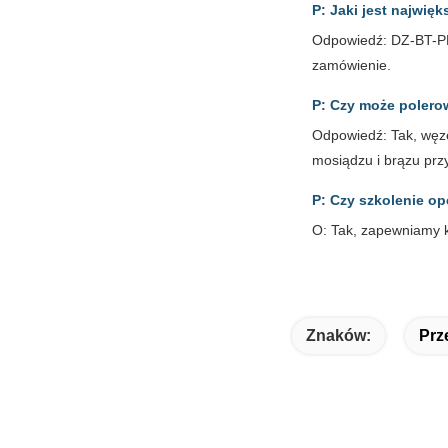
P: Jaki jest najwię
Odpowiedź: DZ-BT-PL
zamówienie.
P: Czy może polero
Odpowiedź: Tak, węze
mosiądzu i brązu prz
P: Czy szkolenie op
O: Tak, zapewniamy 
Znaków:
Prz