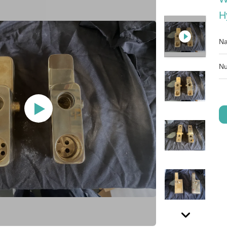
H
Na
Nu