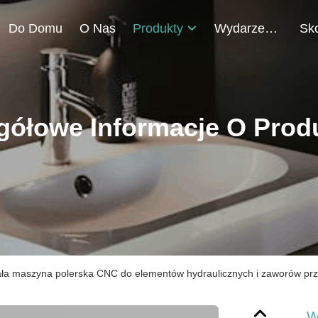
Do Domu
O Nas
Produkty
Wydarzenia
gółowe Informacje O Prod
ła maszyna polerska CNC do elementów hydraulicznych i zaworów pr
W