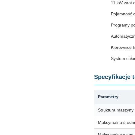
11 kW wrot 
Pojemność ob
Programy po
Automatyczn
Kierownice 
System chło
Specyfikacje 
Parametry
Struktura maszyny
Maksymalna średni
Maksymalna waga 