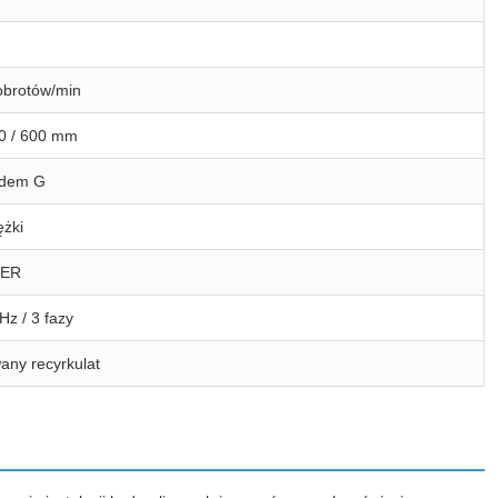
obrotów/min
00 / 600 mm
odem G
ężki
DER
Hz / 3 fazy
any recyrkulat