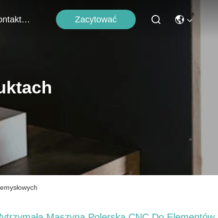
Zacytować
Skontaktuj Się Z Nami
uktach
zemysłowych
ytrzymała Maszyna Polerska CNC Do Elementów