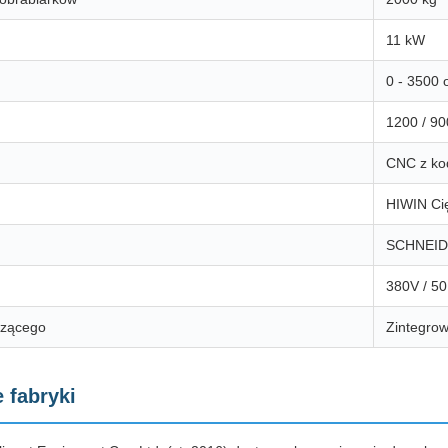
11 kW
0 - 3500 
1200 / 9
CNC z k
HIWIN Ci
SCHNEI
380V / 50
dzącego
Zintegrow
 fabryki