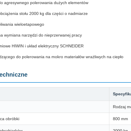
do agresywnego polerowania dużych elementów
ciążenia stołu 2000 kg dla części o nadmiarze
liwania wieloetapowego
a wymiana narzędzi do nieprzerwanej pracy
liniowe HIWIN i układ elektryczny SCHNEIDER
dzącego do polerowania na mokro materiałów wrażliwych na ciepło
techniczne
Specyfik
Rodzaj m
ca obróbki
800 mm
obrabiarków
2000 kg