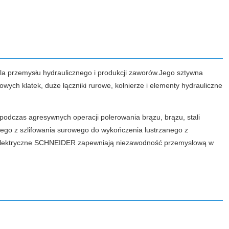
a przemysłu hydraulicznego i produkcji zaworów.Jego sztywna
ych klatek, duże łączniki rurowe, kołnierze i elementy hydrauliczne
odczas agresywnych operacji polerowania brązu, brązu, stali
ego z szlifowania surowego do wykończenia lustrzanego z
y elektryczne SCHNEIDER zapewniają niezawodność przemysłową w