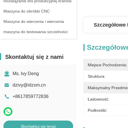
Rozwiązanie linii produkcyjnej kranów
Maszyna do obróbki CNC
Maszyna do wiercenia i wiercenia
Szczegółowe 
maszyna do testowania szczelności
Szczegółowe
Skontaktuj się z nami
Miejsce Pochodzenia:
Ms. Ivy Deng
Struktura:
dzivy@idzxm.cn
Maksymalny Przedmio
+8617859772836
Ładowność:
Podkreślić:
Skontaktuj się teraz