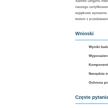
Xiamen Dingzhu Intell
naszego certyfikowa
wyjątkowe wyzwania 
testom z przedstawi
Wnioski
Wyniki bad
Wyposażeni
Komponent
Narzędzia m
Ochrona pr
Częste pytani