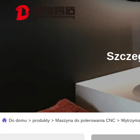
Szcze
Do domu
>
produkty
>
Maszyna do polerowania CNC
>
Wytrzyma