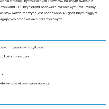
wania instalacji hydraulicznych i zaworów na całym świecie z
acownikami i 15 inżynierami badawczo-rozwojowymiRozumiemy
lementów.Każda maszyna jest poddawana 48-godzinnym ciągłym
ymagających środowiskach przemysłowych.
kowych i zaworów motylkowych
, kości i płaszczyzn
rki
 elementów układu spryskiwacza