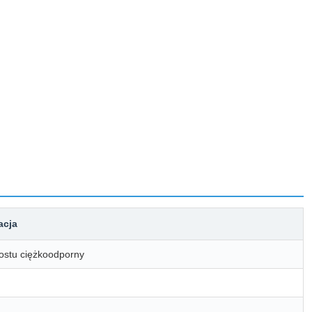
acja
ostu ciężkoodporny