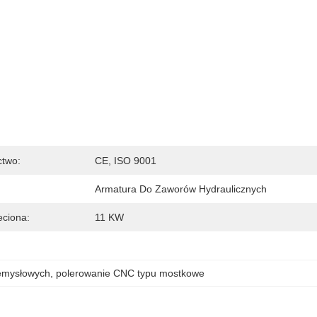
ctwo:
CE, ISO 9001
Armatura Do Zaworów Hydraulicznych
ciona:
11 KW
emysłowych
, 
polerowanie CNC typu mostkowe