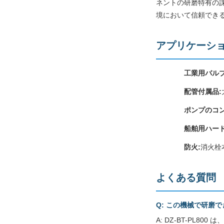
ネントの研磨特有の課
境において信頼でき
アプリケーシ
工業用バルブ
配管付属品:
ポンプのコン
船舶用ハード
防火:
消火栓
よくある質問
Q: この機械で研磨
A: DZ-BT-PL