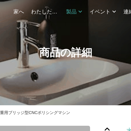
家へ
わたしたち に つい て
製品
イベント
商品の詳細
重用ブリッジ型CNCポリシングマシン