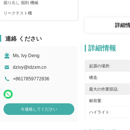
掘り出し 掘削 機械
リークテスト機
詳細
連絡 ください
詳細情報
Ms. Ivy Deng
起源の場所:
dzivy@idzxm.cn
構造:
+8617859772836
最大の作業部品:
耐荷重:
今連絡してください
ハイライト: