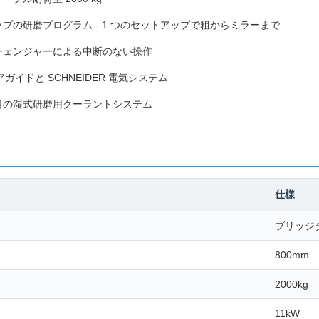
プの研磨プログラム - 1 つのセットアップで粗からミラーまで
チェンジャーによる中断のない操作
ニアガイドと SCHNEIDER 電気システム
料の湿式研磨用クーラントシステム
仕様
ブリッジ
800mm
2000kg
11kW