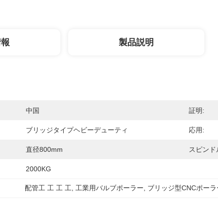
情報
製品説明
中国
証明:
ブリッジタイプヘビーデューティ
応用:
直径800mm
スピンド
2000KG
配管工 工 工 工
, 
工業用バルブポーラー
, 
ブリッジ型CNCポーラ