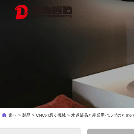
家へ
>
製品
>
CNCの磨く機械
>
水道部品と産業用バルブのための