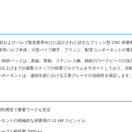
 は、配管およびバルブ製造業界向けに設計された頑丈なブリッジ型 CNC 研
での工業用バルブ本体、大型パイプ継手、フランジ、配管コンポーネントの
g の重い鋳鉄ベッドは、真鍮、青銅、ステンレス鋼、鋳鉄のワークピースの
仕上げまでの複数ステップの研磨プログラムをサポートしており、自動工
電気コンポーネントは、連続生産における工業グレードの信頼性を保証します
剛性構造で重量ワークも安定
ネントの積極的な研磨用の 11 kW スピンドル
ブル耐荷重 2000 kg