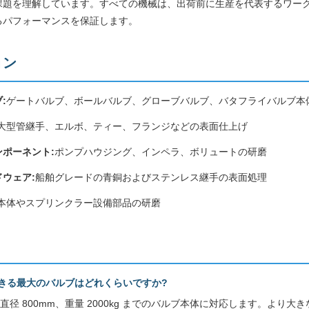
題を理解しています。すべての機械は、出荷前に生産を代表するワークピ
るパフォーマンスを保証します。
ョン
:
ゲートバルブ、ボールバルブ、グローブバルブ、バタフライバルブ本
大型管継手、エルボ、ティー、フランジなどの表面仕上げ
ポーネント:
ポンプハウジング、インペラ、ボリュートの研磨
ウェア:
船舶グレードの青銅およびステンレス継手の表面処理
本体やスプリンクラー設備部品の研磨
できる最大のバルブはどれくらいですか?
800 は、直径 800mm、重量 2000kg までのバルブ本体に対応します