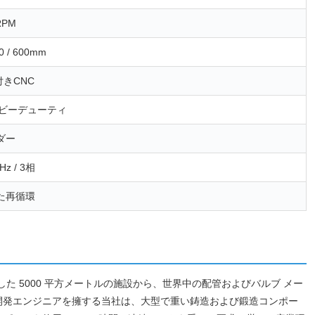
RPM
00 / 600mm
きCNC
 ヘビーデューティ
ダー
0Hz / 3相
た再循環
01:2015 認証を取得した 5000 平方メートルの施設から、世界中の配管およびバルブ メー
研究開発エンジニアを擁する当社は、大型で重い鋳造および鍛造コンポー