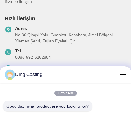
Bizimle İletişim
Hızlı iletişim
Adres
No.36 Qingxi Yolu, Guankou Kasabası, Jimei Bölgesi
Xiamen Şehri, Fujian Eyaleti, Çin
Tel
0086-592-6262884
E-posta
dzivy@idzxm.cn
Ding Casting
12:57 PM
Haber Bültenimiz
Good day, what product are you looking for?
İndirimler ve daha fazlası için bültenimize abone olun.