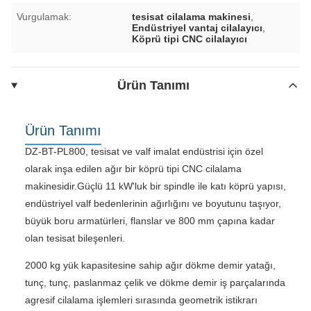
Vurgulamak:
tesisat cilalama makinesi
,
Endüstriyel vantaj cilalayıcı
,
Köprü tipi CNC cilalayıcı
Ürün Tanımı
Ürün Tanımı
DZ-BT-PL800, tesisat ve valf imalat endüstrisi için özel
olarak inşa edilen ağır bir köprü tipi CNC cilalama
makinesidir.Güçlü 11 kW'luk bir spindle ile katı köprü yapısı,
endüstriyel valf bedenlerinin ağırlığını ve boyutunu taşıyor,
büyük boru armatürleri, flanslar ve 800 mm çapına kadar
olan tesisat bileşenleri.
2000 kg yük kapasitesine sahip ağır dökme demir yatağı,
tunç, tunç, paslanmaz çelik ve dökme demir iş parçalarında
agresif cilalama işlemleri sırasında geometrik istikrarı