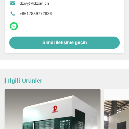
dzivy@idzxm.cn
+8617859772836
Şimdi iletişime geçin
İlgili Ürünler