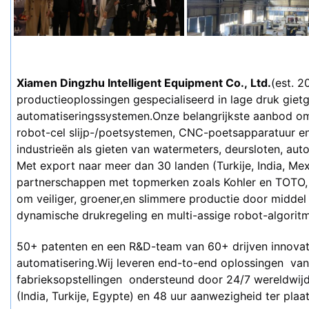
Xiamen Dingzhu Intelligent Equipment Co., Ltd.
(est. 2
productieoplossingen gespecialiseerd in lage druk gietgiet
automatiseringssystemen.Onze belangrijkste aanbod o
robot-cel slijp-/poetsystemen, CNC-poetsapparatuur en 
industrieën als gieten van watermeters, deursloten, aut
Met export naar meer dan 30 landen (Turkije, India, Mexi
partnerschappen met topmerken zoals Kohler en TOTO, 
om veiliger, groener,en slimmere productie door middel 
dynamische drukregeling en multi-assige robot-algorit
50+ patenten en een R&D-team van 60+ drijven innovatie
automatisering.Wij leveren end-to-end oplossingen  va
fabrieksopstellingen  ondersteund door 24/7 wereldwijd
(India, Turkije, Egypte) en 48 uur aanwezigheid ter plaat