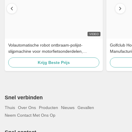
VIDEO
Volautomatische robot ontbraam-polijst-
Golfclub Ho
slijpmachine voor motorfietsonderdelen,
Manufacturi
messing kraan, hardware, deurklink
Cabinets Ro
Krijg Beste Prijs
Snel verbinden
Thuis
Over Ons
Producten
Nieuws
Gevallen
Neem Contact Met Ons Op