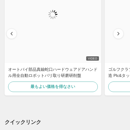
VIDEO
オートバイ部品真鍮蛇口ハードウェアドアハンド
ゴルフクラブ
ル用全自動ロボットバリ取り研磨研削盤
造 Plc&
ット ロボッ
最もよい価格を得なさい
クイックリンク