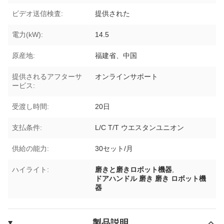
ビデオ送信検査:
提供された
電力(kW):
14.5
原産地:
福建省、中国
提供されるアフターサ
オンラインサポート
ービス:
受渡し時間:
20日
支払条件:
L/C T/T ウエスタンユニオン
供給の能力:
30セット/月
ハイライト:
磨きと磨きロボット機器
,
ドアハンドル 磨き 磨き ロボット機
器
製品説明