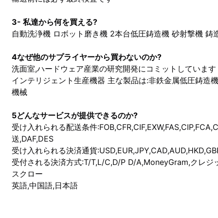
3- 私達から何を買える?
自動洗浄機 ロボット磨き機 2本台低圧鋳造機 砂射撃機 鋳
4なぜ他のサプライヤーから買わないのか?
洗面室,ハードウェア産業の研究開発にコミットしています
インテリジェント生産機器 主な製品は:非鉄金属低圧鋳造機
機械
5どんなサービスが提供できるのか?
受け入れられる配送条件:FOB,CFR,CIF,EXW,FAS,CIP,FCA
送,DAF,DES
受け入れられる決済通貨:USD,EUR,JPY,CAD,AUD,HKD,GBP
受付される決済方式:T/T,L/C,D/P D/A,MoneyGram,クレジット
スクロー
英語,中国語,日本語