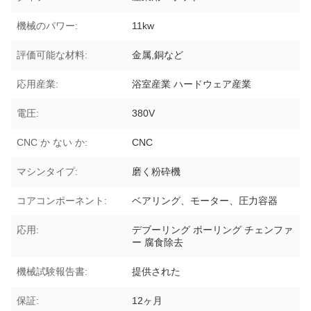
機械のパワー:
11kw
評価可能な材料:
金属,銅など
応用産業:
浴室産業 ハードウェア産業
電圧:
380V
CNC か ない か:
CNC
マシンタイプ:
磨く粉砕機
コアコンポーネント:
ベアリング、モーター、圧力容器
応用:
デブーリング ポーリング チェンファ
ー 腐食除去
機械試験報告書:
提供された
保証:
12ヶ月