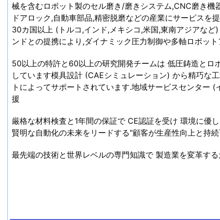
械を含むロボット製のセル磨き/磨きシステム,CNC磨き機器
ドアロック,自動車部品,精密脱磨などの産業にサービスを提
30カ国以上 (トルコ,インド,メキシコ,米国,東南アジアなど
ンドとの提携により,ダイナミック圧力制御や多軸ロボット
50以上の特許と60以上の研究開発チームは 低圧鋳造と
しています模具設計 (CAEシミュレーション) から精巧な工
トによってサポートされています.地域サービスセンター (イ
援
厳格な材料検査と1年間の保証で CE認証を受け 環境に優し
賢明な自動化の未来をリードする"顧客が生産性向上と持続
最先端の技術と世界レベルの専門知識で 製造業を変革する