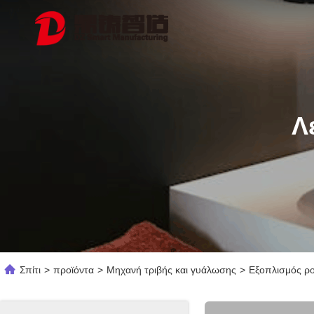
Λ
Σπίτι
>
προϊόντα
>
Μηχανή τριβής και γυάλωσης
>
Εξοπλισμός ρο