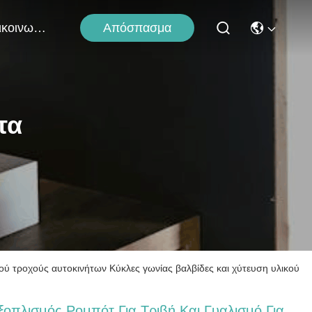
Απόσπασμα
Επικοινωνήστε Μαζί Μας
τα
ού τροχούς αυτοκινήτων Κύκλες γωνίας βαλβίδες και χύτευση υλικού
ξοπλισμός Ρομπότ Για Τριβή Και Γυαλισμό Για