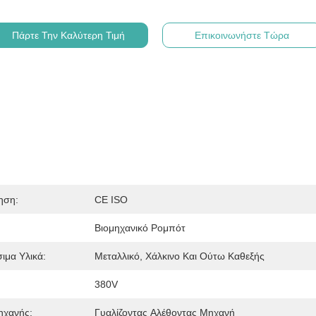
Πάρτε Την Καλύτερη Τιμή
Επικοινωνήστε Τώρα
ηση:
CE ISO
Βιομηχανικό Ρομπότ
ιμα Υλικά:
Μεταλλικό, Χάλκινο Και Ούτω Καθεξής
380V
ηχανής:
Γυαλίζοντας Αλέθοντας Μηχανή