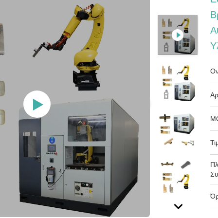
Β
Α
Υ
Ον
Αρ
M
Τι
Πλ
Συ
Όρ