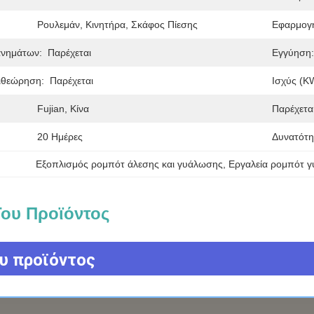
Ρουλεμάν, Κινητήρα, Σκάφος Πίεσης
Εφαρμογ
ανημάτων:
Παρέχεται
Εγγύηση:
ιθεώρηση:
Παρέχεται
Ισχύς (k
Fujian, Κίνα
Παρέχετα
20 Ημέρες
Δυνατότη
Εξοπλισμός ρομπότ άλεσης και γυάλωσης
, 
Εργαλεία ρομπότ 
ου Προϊόντος
υ προϊόντος