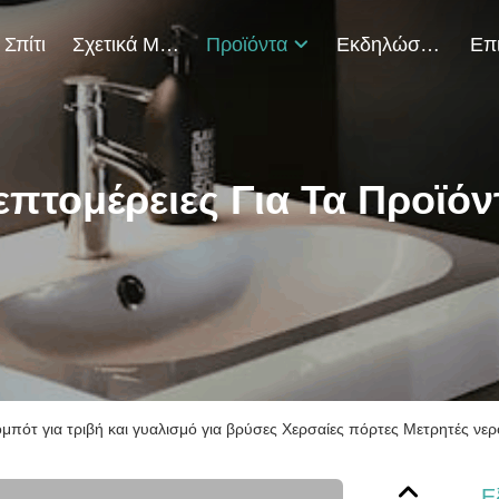
Σπίτι
Σχετικά Με Εμάς
Προϊόντα
Εκδηλώσεις
επτομέρειες Για Τα Προϊόν
μπότ για τριβή και γυαλισμό για βρύσες Χερσαίες πόρτες Μετρητές νερ
Ε