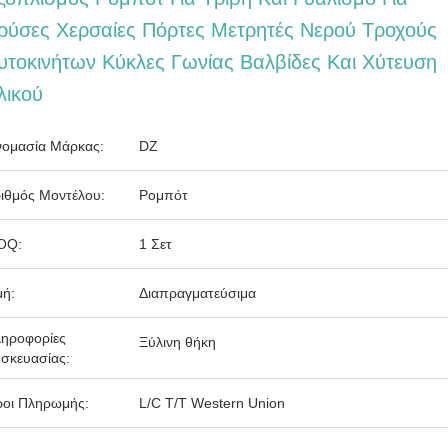
ρύσες Χερσαίες Πόρτες Μετρητές Νερού Τροχούς
υτοκινήτων Κύκλες Γωνίας Βαλβίδες Και Χύτευση
λικού
ομασία Μάρκας:
DZ
ιθμός Μοντέλου:
Ρομπότ
OQ:
1 Σετ
μή:
Διαπραγματεύσιμα
ηροφορίες
Ξύλινη θήκη
σκευασίας:
οι Πληρωμής:
L/C T/T Western Union