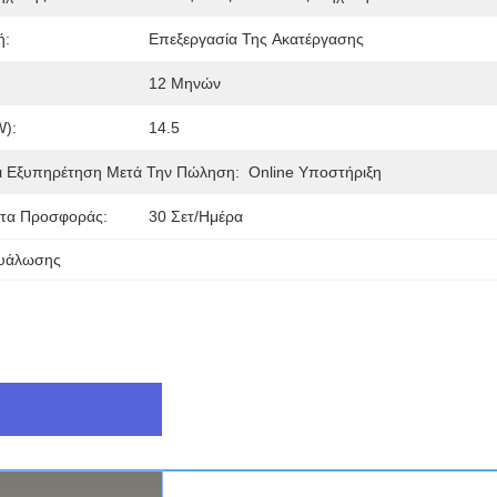
ή:
Επεξεργασία Της Ακατέργασης
12 Μηνών
W):
14.5
ι Εξυπηρέτηση Μετά Την Πώληση:
Online Υποστήριξη
τα Προσφοράς:
30 Σετ/ημέρα
γυάλωσης