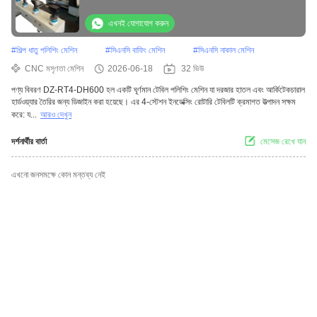
এখনই যোগাযোগ করুন
#
শিল্প ধাতু পলিশিং মেশিন
#
সিএনসি বাফিং মেশিন
#
সিএনসি নাকাল মেশিন
CNC মসৃণতা মেশিন
2026-06-18
32 ভিউ
পণ্য বিবরণ DZ-RT4-DH600 হল একটি ঘূর্ণমান টেবিল পলিশিং মেশিন যা দরজার হাতল এবং আর্কিটেকচারাল
হার্ডওয়্যার তৈরির জন্য ডিজাইন করা হয়েছে। এর 4-স্টেশন ইনডেক্সিং রোটারি টেবিলটি ক্রমাগত উত্পাদন সক্ষম
করে: য...
আরও দেখুন
দর্শনার্থীর বার্তা
মেসেজ রেখে যান
এখনো জনসমক্ষে কোন মন্তব্য নেই