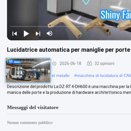
Lucidatrice automatica per maniglie per porte 
Levigatrice di CNC
2026-06-18
32 opinioni
#
levigatrice industriale del metallo
#
macchina di lucidatura di CN
Descrizione del prodotto La DZ-RT4-DH600 è una macchina per la lu
manica delle porte e la produzione di hardware architettonico.mentr
Messaggi del visitatore
Nessun commento pubblico