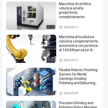
Macchina di rettifica
robotica ad alta
produttività
completamente
automatica per la finitura
di superfici metalliche
Levigatrice di CNC
00:20
2026-02-11
multiforme
Macchina di lucidatura
robotica completamente
automatica con potenza
di 14,5 kW per pezzi di
metallo lucidi specchiati
Macchina per la rettifica e la lu
00:20
2026-03-11
cidatura a robot
Flexible Robotic Finishing
System for Metal
Castings Grinding
Polishing and Deburring
Automation Solution
Macchine per la rettifica e la lu
00:26
2026-05-07
cidatura
Precision Grinding and
Polishing Robot Machine