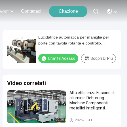
Contattaci
Citazione
venti
Lucidatrice automatica per maniglie per
porte con tavola rotante e controllo
intelligente PLC
Chatta Adesso
Scopri Di Più
Video correlati
Alta efficienza Fusione di
alluminio Deburring
Machine Componenti
metallici intelligenti
Rottura Sistema di
lucidatura robotica con
Levigatrice stridente automati
00:30
2026-03-11
controllo della forza
ca