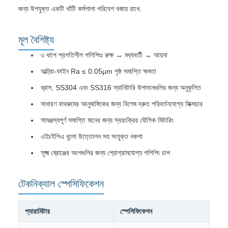
জন্য উপযুক্ত একটি খাঁটি কর্মশালা পরিবেশ বজায় রাখে.
মূল বৈশিষ্ট্য
৩ ধাপে প্রগতিশীল পলিশিংঃ রুক্ষ → মধ্যবর্তী → আয়না
আল্ট্রা-ফাইন Ra ≤ 0.05μm পৃষ্ঠ সমাপ্তি ক্ষমতা
ব্রাস, SS304 এবং SS316 স্যানিটারি উপাদানগুলির জন্য অনুকূলিত
সাধারণ বাথরুমের আনুষাঙ্গিকের জন্য বিশেষ দ্রুত পরিবর্তনযোগ্য ফিক্সচার
সামঞ্জস্যপূর্ণ সমাপ্তি মানের জন্য স্বয়ংক্রিয় যৌগিক মিটারিং
এইচইপিএ ধুলো উত্তোলন সহ সংযুক্ত নকশা
সূক্ষ্ম ব্রোঞ্জের অংশগুলির জন্য প্রোগ্রামযোগ্য পলিশিং চাপ
টেকনিক্যাল স্পেসিফিকেশন
প্যারামিটার
স্পেসিফিকেশন