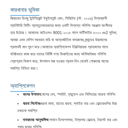
কারখানার ভূমিকা
জিয়ামেন ডিংজু ইন্টেলিজেন্ট ইকুইপমেন্ট কোং, লিমিটেড (স্ট. ২০১৬) বিশ্বব্যাপী
স্যানিটারি ফিটিং প্রস্তুতকারকদের জন্য একটি বিশ্বস্ত পলিশিং সরঞ্জাম অংশীদার
হয়ে উঠেছে। আমাদের আইএসও 9001:২০১৫ সালে সার্টিফাইড ৫০০০ m2 সুবিধা,
আমরা এমন মেশিন সরবরাহ করি যা আন্তর্জাতিক বাথরুমের ব্র্যান্ডের উচ্চমানের
প্রসাধনী মান পূরণ করে।আমাদের অ্যাপ্লিকেশন ইঞ্জিনিয়াররা গ্রাহকদের সাথে
ঘনিষ্ঠভাবে কাজ করে তাদের নির্দিষ্ট পণ্য ডিজাইনের জন্য অপ্টিমাইজড পলিশিং
প্রোগ্রাম বিকাশ করে, উৎপাদন শুরু হওয়ার প্রথম দিন থেকেই শোরুমের মানের
সমাপ্তি নিশ্চিত করা।
অ্যাপ্লিকেশন
কলের উপাদান:
কলের দেহ, স্পাউট, হ্যান্ডেল এবং সিলিংয়ের আয়না পলিশিং
ঝরনা সিস্টেমঃ
ঝরনা মাথা, হাতের ঝরনা, স্লাইড বার এবং হোল্ডারগুলির উচ্চ
চকচকে সমাপ্তি
বাথরুমের আনুষাঙ্গিক:
সাবান ডিসপেনসার, টাম্বলার হোল্ডার, টয়লেট বার এবং
গ্যাব হুকের পলিশিং