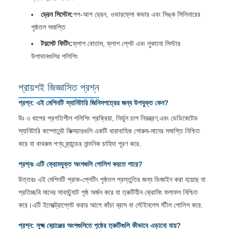
ড্রেন সিস্টেম:
পপ-আপ ড্রেন, ওভারফ্লো কভার এবং সিঙ্ক সিলিনারের
পৃষ্ঠতল সমাপ্তি
টয়লেট ফিটিং:
ফ্লাশ বোতাম, ফ্লাশ প্লেট এবং লুকানো সিস্টার
উপাদানগুলির পলিশিং
প্রায়শই জিজ্ঞাসিত প্রশ্ন
প্রশ্ন: এই মেশিনটি স্যানিটারি জিনিসপত্রের জন্য উপযুক্ত কেন?
উঃ ৩ ধাপের প্রগতিশীল পলিশিং প্রক্রিয়া, নির্ভুল চাপ নিয়ন্ত্রণ,এবং ডেডিকেটেড
স্যানিটারি কম্পোনেন্ট ফিক্সচারগুলি একটি ধারাবাহিক শোরুম-মানের সমাপ্তি নিশ্চিত
করে যা বাথরুম পণ্য ব্র্যান্ডের নান্দনিক চাহিদা পূরণ করে.
প্রশ্নঃ এটি ক্রোমযুক্ত অংশগুলি পোলিশ করতে পারে?
উত্তরঃ এই মেশিনটি প্রাক-প্লেটিং পৃষ্ঠতল প্রস্তুতির জন্য ডিজাইন করা হয়েছে যা
প্রতিচ্ছবি মানের সাবস্ট্র্যাট পৃষ্ঠ অর্জন করে যা ত্রুটিহীন ক্রোমিং ফলাফল নিশ্চিত
করে।এটি ইলেক্ট্রোপ্লেট করার আগে কাঁচা ব্রাস বা স্টেইনলেস স্টীল পোলিশ করে.
প্রশ্ন: সূক্ষ্ম ব্রোঞ্জের অংশগুলিতে পৃষ্ঠের ত্রুটিগুলি কীভাবে এড়ানো যায়?