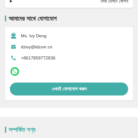
লিক টেস্টিং মেশিন
আমাদের সাথে যোগাযোগ
Ms. Ivy Deng
dzivy@idzxm.cn
+8617859772836
এখনই যোগাযোগ করুন
সম্পর্কিত পণ্য