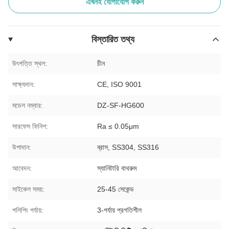
এখনই যোগাযোগ করুন
বিস্তারিত তথ্য
উৎপত্তি স্থল:
চীন
সাক্ষ্যদান:
CE, ISO 9001
মডেল নম্বার:
DZ-SF-HG600
সারফেস ফিনিশ:
Ra ≤ 0.05μm
উপাদান:
ব্রাস, SS304, SS316
আবেদন:
স্যানিটারি বাথরুম
সাইকেল সময়:
25-45 সেকেন্ড
পলিশিং পর্যায়:
3-পর্যায় প্রগতিশীল