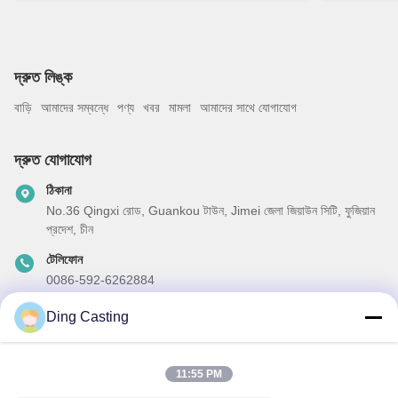
দ্রুত লিঙ্ক
বাড়ি
আমাদের সম্বন্ধে
পণ্য
খবর
মামলা
আমাদের সাথে যোগাযোগ
দ্রুত যোগাযোগ
ঠিকানা
No.36 Qingxi রোড, Guankou টাউন, Jimei জেলা জিয়াউন সিটি, ফুজিয়ান
প্রদেশ, চীন
টেলিফোন
0086-592-6262884
ই-মেইল
Ding Casting
dzivy@idzxm.cn
11:55 PM