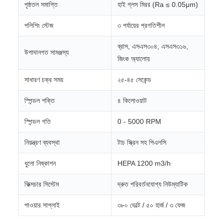
পৃষ্ঠতল সমাপ্তি
হাই গ্লস মিরর (Ra ≤ 0.05μm)
পলিশিং স্টেজ
৩ পর্যায়ের প্রগতিশীল
ব্রাস, এসএস৩০৪, এসএস৩১৬,
উপাদানগত সামঞ্জস্য
জিংক অ্যালোয়
সাধারণ চক্র সময়
২৫-৪৫ সেকেন্ড
স্পিন্ডল শক্তি
৪ কিলোওয়াট
স্পিন্ডল গতি
0 - 5000 RPM
নিয়ন্ত্রণ ব্যবস্থা
টাচ স্ক্রিন সহ পিএলসি
ধুলো নিষ্কাশন
HEPA 1200 m3/h
ফিক্সচার সিস্টেম
দ্রুত পরিবর্তনযোগ্য নিউম্যাটিক
পাওয়ার সাপ্লাই
৩৮০ ভোল্ট / ৫০ হার্জ / ৩ ফেজ