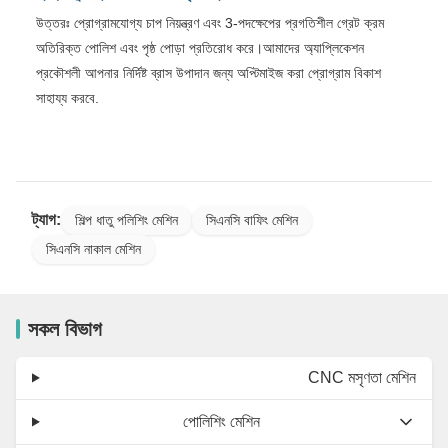
উত্তরঃ প্রোগ্রামযোগ্য চাপ নিয়ন্ত্রণ এবং 3-পদক্ষেপের প্রগতিশীল গ্রেট ক্রম
অতিরিক্ত পোলিশ এবং পৃষ্ঠ পোড়া প্রতিরোধ করে।আমাদের অ্যাপ্লিকেশন
প্রকৌশলী আপনার নির্দিষ্ট ব্রাস উপাদান জন্য অপ্টিমাইজ করা প্রোগ্রাম বিকাশ
সাহায্য করবে.
ট্যাগ:
শিল্প ধাতু পলিশিং মেশিন
সিএনসি বাফিং মেশিন
সিএনসি নাকাল মেশিন
সকল বিভাগ
CNC মসৃণতা মেশিন
পোলিশিং মেশিন