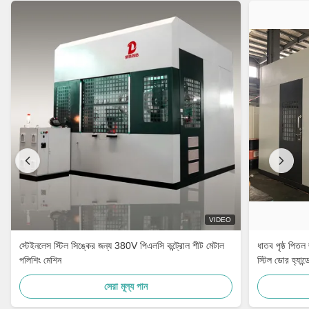
VIDEO
স্টেইনলেস স্টিল সিঙ্কের জন্য 380V পিএলসি কন্ট্রোল শীট মেটাল
ধাতব পৃষ্ঠ পিতল
পলিশিং মেশিন
স্টিল ডোর হ্যান্
সেরা মূল্য পান