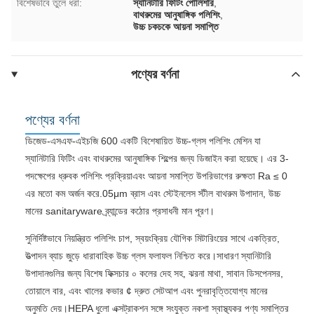
বিশেষভাবে তুলে ধরা:
স্যানিটারি ফিটিং পোলিশার
,
বাথরুমের আনুষাঙ্গিক পলিশিং
,
উচ্চ চকচকে আয়না সমাপ্তি
পণ্যের বর্ণনা
পণ্যের বর্ণনা
ডিজেড-এসএফ-এইচজি 600 একটি বিশেষায়িত উচ্চ-গ্লস পলিশিং মেশিন যা
স্যানিটারি ফিটিং এবং বাথরুমের আনুষাঙ্গিক শিল্পের জন্য ডিজাইন করা হয়েছে। এর 3-
পদক্ষেপের ধ্রুবক পলিশিং প্রক্রিয়াএবং আয়না সমাপ্তি উপরিভাগের রুক্ষতা Ra ≤ 0
এর মতো কম অর্জন করে.05μm ব্রাস এবং স্টেইনলেস স্টীল বাথরুম উপাদান, উচ্চ
মানের sanitaryware ব্র্যান্ডের কঠোর প্রসাধনী মান পূরণ।
সুনির্দিষ্টভাবে নিয়ন্ত্রিত পলিশিং চাপ, স্বয়ংক্রিয় যৌগিক মিটারিংয়ের সাথে একত্রিত,
উত্পাদন ব্যাচ জুড়ে ধারাবাহিক উচ্চ গ্লস ফলাফল নিশ্চিত করে।সাধারণ স্যানিটারি
উপাদানগুলির জন্য বিশেষ ফিক্সচার ০ কলের দেহ সহ, ঝরনা মাথা, সাবান ডিসপেনসর,
তোয়ালে বার, এবং খালের কভার ¢ দ্রুত সেটআপ এবং পুনরাবৃত্তিযোগ্য মানের
অনুমতি দেয়।HEPA ধুলো এক্সট্রাকশন সঙ্গে সংযুক্ত নকশা স্বাস্থ্যকর পণ্য সমাপ্তির