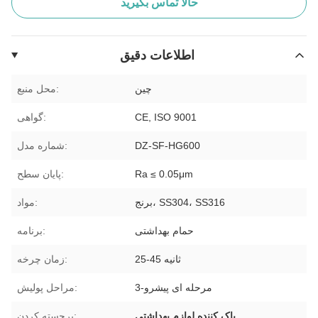
حالا تماس بگیرید
اطلاعات دقیق
چین
محل منبع:
CE, ISO 9001
گواهی:
DZ-SF-HG600
شماره مدل:
Ra ≤ 0.05μm
پایان سطح:
برنج، SS304، SS316
مواد:
حمام بهداشتی
برنامه:
25-45 ثانیه
زمان چرخه:
3-مرحله ای پیشرو
مراحل پولیش:
,
پاک کننده لوازم بهداشتی
برجسته کردن: