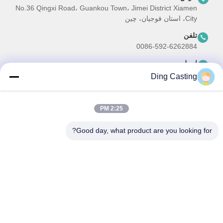
No.36 Qingxi Road، Guankou Town، Jimei District Xiamen
City، استان فوجیان، چین
تلفن
0086-592-6262884
ایمیل
dzivy@idzxm.cn
Ding Casting
2:25 PM
خبرنامه ما
Good day, what product are you looking for?
برای دریافت تخفیف ها و موارد دیگر، به خبرنامه ما ثبت نام کنید.