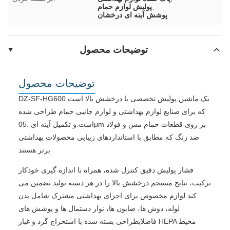
,
پولیش لوازم حمام
پوشش آینه ای درخشان
توضیحات محصول
توضیحات محصول
DZ-SF-HG600 یک ماشین پولیش تخصصی با درخشش بالا است
که برای صنایع لوازم بهداشتی و لوازم جانبی حمام طراحی شده
است.و تکمیل آینه ای .05μm بر روی قطعات حمام مس و فولاد
ضد زنگ که مطابق با استانداردهای زیبایی محصولات بهداشتی
برتر هستند
فشار پولیش دقیق کنترل شده، همراه با اندازه گیری خودکار
ترکیب، نتایج منسجم درخشش بالا را در هر دسته تولید تضمین می
کند.لوازم مخصوص برای اجزای بهداشتی مشترک شامل بدن
لوله، دوش ها، صابون ها، نوار دستمال ها و پوشش های
فاضلابطراحی بسته شده با استخراج گرد و غبار HEPA محیط