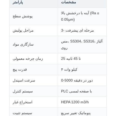
مشخصات
پارامتر
آینه با درخشش بالا (Ra ≤
پوشش سطح
0.05μm)
3- مرحله ای پیشرفت
مراحل پولیش
مس، SS304، SS316، آلیاژ
سازگاری مواد
روی
25 تا 45 ثانيه
زمان چرخه معمولی
۴ کیلو وات
قدرت پیچ
0-5000 دور در دقیقه
سرعت اسپندل
PLC با صفحه لمسی
سیستم کنترل
HEPA 1200 m3/h
استخراج غبار
پنوماتیک تغییر سریع
سیستم تثبیت