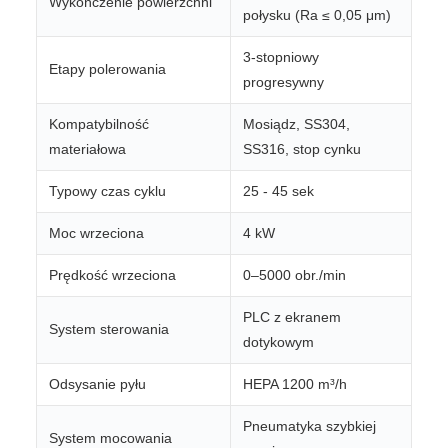
Wykończenie powierzchni
połysku (Ra ≤ 0,05 μm)
3-stopniowy
Etapy polerowania
progresywny
Kompatybilność
Mosiądz, SS304,
materiałowa
SS316, stop cynku
Typowy czas cyklu
25 - 45 sek
Moc wrzeciona
4 kW
Prędkość wrzeciona
0–5000 obr./min
PLC z ekranem
System sterowania
dotykowym
Odsysanie pyłu
HEPA 1200 m³/h
Pneumatyka szybkiej
System mocowania