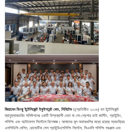
জিয়ামেন ডিংঝু ইন্টেলিজেন্ট ইকুইপমেন্ট কোং, লিমিটেড।
(প্রতিষ্ঠিত ২০১৬) হল ইন্টেলিজেন্ট
ম্যানুফ্যাকচারিং সলিউশনের একটি বিশ্বব্যাপী নেতা যা লো-প্রেশার ডাই কাস্টিং, গ্রাইন্ডিং,
পলিশিং এবং অটোমেশন সিস্টেমে বিশেষজ্ঞ। আমাদের মূল অফারগুলির মধ্যে রয়েছে স্বয়ংক্রিয়
এলপিডিসি মেশিন, রোবোটিক সেল গ্রাইন্ডিং/পলিশিং সিস্টেম, সিএনসি পলিশিং সরঞ্জাম এবং