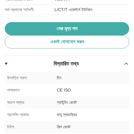
অর্থ প্রদানের শর্তাবলী:
L/CT/T ওয়েস্টার্ন ইউনিয়ন
সেরা মূল্য পান
এখনই যোগাযোগ করুন
বিস্তারিত তথ্য
উৎপত্তি স্থল:
চীন
সাক্ষ্যদান:
CE ISO
মডেল নম্বার:
গ্রাইন্ডিং রোবট
প্রসেসিং প্রকার:
ধাতু স্বয়ংক্রিয়
টাইপ:
শিল্প রোবট