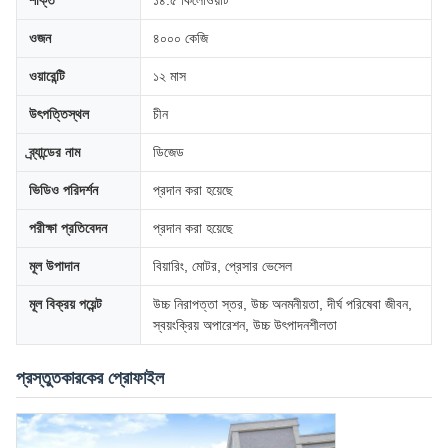
শক্তি
১৪.৫ কিলোওয়াট
ওজন
৪০০০ কেজি
ওয়ারেন্টি
১২ মাস
উৎপত্তিস্থল
চীন
ব্র্যান্ডের নাম
ডিজেড
ভিডিও পরিদর্শন
প্রদান করা হয়েছে
পরীক্ষা প্রতিবেদন
প্রদান করা হয়েছে
মূল উপাদান
বিয়ারিং, মোটর, প্রেসার ভেসেল
মূল বিক্রয় পয়েন্ট
উচ্চ নিরাপত্তা স্তর, উচ্চ অনমনীয়তা, দীর্ঘ পরিষেবা জীবন,
স্বয়ংক্রিয় অপারেশন, উচ্চ উৎপাদনশীলতা
প্রস্তুতকারকের প্রোফাইল