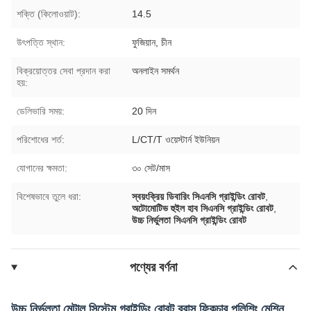
শক্তি (কিলোওয়াট):
14.5
উৎপত্তি স্থান:
ফুজিয়ান, চীন
বিক্রয়োত্তর সেবা প্রদান করা
অনলাইন সমর্থন
হয়:
ডেলিভারি সময়:
20 দিন
পরিশোধের শর্ত:
L/CT/T ওয়েস্টার্ন ইউনিয়ন
যোগানের ক্ষমতা:
৩০ সেট/মাস
বিশেষভাবে তুলে ধরা:
স্বয়ংক্রিয় ডিবারিং সিএনসি গ্রাইন্ডিং রোবট
,
অটোমোটিভ হুইল হাব সিএনসি গ্রাইন্ডিং রোবট
,
উচ্চ নির্ভুলতা সিএনসি গ্রাইন্ডিং রোবট
পণ্যের বর্ণনা
উচ্চ নির্ভুলতা মেটাল সিস্টেম গ্রাইন্ডিং রোবট ব্রাস ফিকচার পলিশিং মেশিন