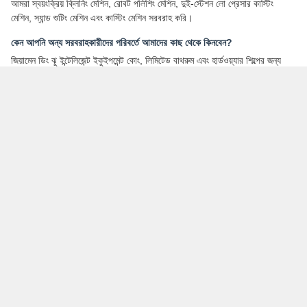
Photo
Video Call
Audio Call