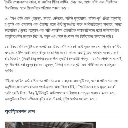
টার্নকি প্রোডাকশন লাইন, যা ওয়াটার মিটার কাস্টিং, ডোর লক, অটো পার্টস এবং প্রিসিশন
ডিবারিংয়ের মতো শিল্পগুলিতে পরিষেবা প্রদান করে।
৩০ টিরও বেশি দেশে (তুরস্ক, ভারত, মেক্সিকো, মার্কিন যুক্তরাষ্ট্র, দক্ষিণ-পূর্ব এশিয়া ইত্যাদি)
রপ্তানি এবং কোহলার এবং টোটোর মতো শীর্ষ ব্র্যান্ডগুলির সাথে অংশীদারিত্বের মাধ্যমে, আমরা
ডায়নামিক প্রেসার কন্ট্রোল এবং মাল্টি-অ্যাক্সিস রোবোটিক অ্যালগরিদমের মতো মালিকানাধীন
প্রযুক্তিগুলির মাধ্যমে নিরাপদ, সবুজ এবং স্মার্ট উৎপাদন সহ নির্মাতাদের ক্ষমতায়ন করি।
৫০ টিরও বেশি পেটেন্ট এবং একটি ৬০ টিরও বেশি গবেষণা ও উন্নয়ন দল লো-প্রেশার কাস্টিং
এবং রোবোটিক অটোমেশনে উদ্ভাবন চালিত করে। আমরা এন্ড-টু-এন্ড সমাধান সরবরাহ করি—
ছাঁচ ডিজাইন (সিএই সিমুলেশন) থেকে লীন ফ্যাক্টরি লেআউট পর্যন্ত—২৪/৭ গ্লোবাল সাপোর্ট,
স্থানীয় পরিষেবা কেন্দ্র (ভারত, তুরস্ক, মিশর) এবং ৪৮-ঘন্টা অন-সাইট সহায়তার মাধ্যমে
সমর্থিত।
সিই-প্রত্যয়িত কঠোর উপাদান পরিদর্শন এবং ১ বছরের ওয়ারেন্টি সহ, আমরা পরিবেশ-বান্ধব
অনুশীলন এবং অপারেশনাল শ্রেষ্ঠত্বকে অগ্রাধিকার দিই। "শ্রমিকদের হাত মুক্ত করার"
প্রতিশ্রুতি দিয়ে, ডিংঝু ইন্টেলিজেন্ট অটোমেশনের ভবিষ্যৎকে নেতৃত্ব দেওয়ার কল্পনা করে,
ক্লায়েন্টদের উৎপাদনশীলতা বৃদ্ধি এবং টেকসই বৃদ্ধি অর্জনে সহায়তা করে।
অ্যাপ্লিকেশন কেস