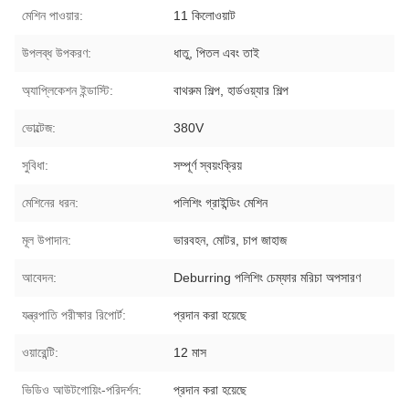
মেশিন পাওয়ার:
11 কিলোওয়াট
উপলব্ধ উপকরণ:
ধাতু, পিতল এবং তাই
অ্যাপ্লিকেশন ইন্ডাস্টি:
বাথরুম শিল্প, হার্ডওয়্যার শিল্প
ভোল্টেজ:
380V
সুবিধা:
সম্পূর্ণ স্বয়ংক্রিয়
মেশিনের ধরন:
পলিশিং গ্রাইন্ডিং মেশিন
মূল উপাদান:
ভারবহন, মোটর, চাপ জাহাজ
আবেদন:
Deburring পলিশিং চেম্ফার মরিচা অপসারণ
যন্ত্রপাতি পরীক্ষার রিপোর্ট:
প্রদান করা হয়েছে
ওয়ারেন্টি:
12 মাস
ভিডিও আউটগোয়িং-পরিদর্শন:
প্রদান করা হয়েছে