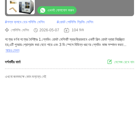
এখনই যোগাযোগ করুন
#
গল্ফ ক্লাবে হেড পলিশিং মেশিন
#
রোবট পোলিশিং গ্রিলিং মেশিন
পোলিশিং মেশিন
2026-05-07
104 ভিউ
পণ্যের বর্ণনা পণ্যের বৈশিষ্ট্যঃ 1.শ্লেভিং রোবট মেশিনটি স্বয়ংক্রিয়ভাবে একটি শিল্প রোবট দ্বারা নিয়ন্ত্রিত
হয়,এটি পুনরায় প্রোগ্রাম করা যেতে পারে এবং 3 ডি স্পেসে বিভিন্ন ধরণের শ্লেভিং কাজ সম্পাদন করত...
আরও দেখুন
দর্শনার্থীর বার্তা
মেসেজ রেখে যান
এখনো জনসমক্ষে কোন মন্তব্য নেই