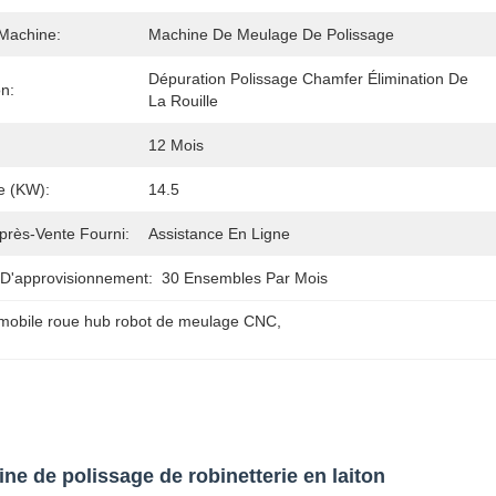
Machine:
Machine De Meulage De Polissage
Dépuration Polissage Chamfer Élimination De 
on:
La Rouille
12 Mois
e (kW):
14.5
près-Vente Fourni:
Assistance En Ligne
 D'approvisionnement:
30 Ensembles Par Mois
mobile roue hub robot de meulage CNC
, 
ne de polissage de robinetterie en laiton