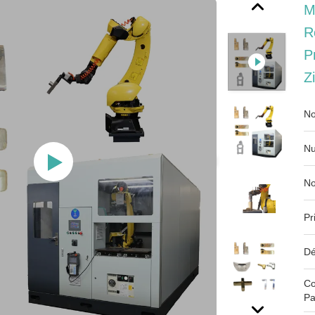
M
R
P
Z
No
Nu
No
Pr
Dé
Co
Pa