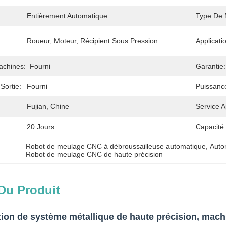
Entièrement Automatique
Type De 
:
Roueur, Moteur, Récipient Sous Pression
Applicati
achines:
Fourni
Garantie:
Sortie:
Fourni
Puissanc
Fujian, Chine
Service A
20 Jours
Capacité
Robot de meulage CNC à débroussailleuse automatique
, 
Auto
Robot de meulage CNC de haute précision
Du Produit
tion de système métallique de haute précision, machi