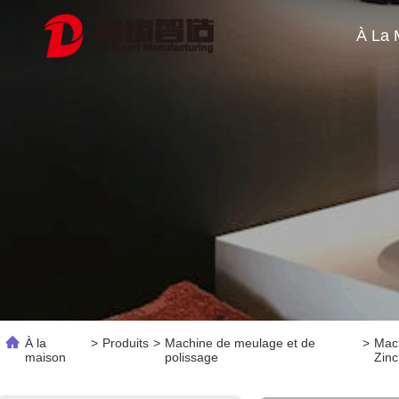
À la
>
Produits
>
Machine de meulage et de
>
Mach
maison
polissage
Zinc