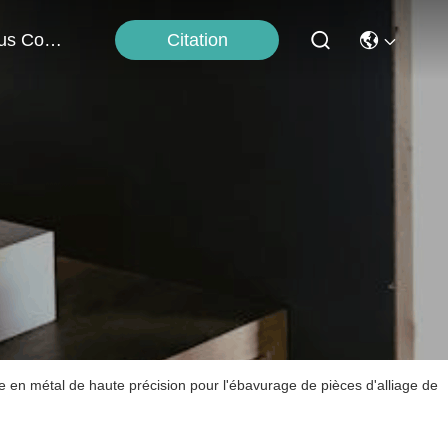
Citation
Nous Contacter
 en métal de haute précision pour l'ébavurage de pièces d'alliage de