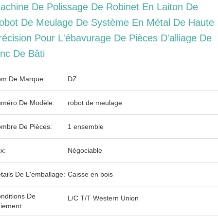
achine De Polissage De Robinet En Laiton De
obot De Meulage De Système En Métal De Haute
récision Pour L'ébavurage De Pièces D'alliage De
inc De Bâti
m De Marque:
DZ
méro De Modèle:
robot de meulage
mbre De Pièces:
1 ensemble
ix:
Négociable
tails De L'emballage:
Caisse en bois
nditions De
L/C T/T Western Union
iement: