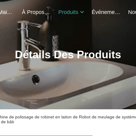
À La Maison
À Propos De Nous
Produits
Événements
Détails Des Produits
ine de polissage de robinet en laiton de Robot de meulage de système
 de bâti