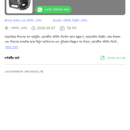
এখনই যোগাযোগ করুন
#
গল্ফ ক্লাবে হেড পলিশিং মেশিন
#
রোবট পোলিশিং গ্রিলিং মেশিন
পোলিশিং মেশিন
2026-05-07
56 ভিউ
স্বয়ংক্রিয় পিতলের কল গ্রাইন্ডিং রোবোটিক পলিশিং সিস্টেম ধাতব যন্ত্রাংশ, স্বয়ংচালিত বিয়ারিং কোর উপাদান
এবং পিতলের কলগুলির জন্য নির্ভুল অটোমেশন এবং বুদ্ধিমান নিয়ন্ত্রণ সহ উন্নত রোবোটিক পলিশিং সিস্টে...
আরও দেখুন
দর্শনার্থীর বার্তা
মেসেজ রেখে যান
এখনো জনসমক্ষে কোন মন্তব্য নেই