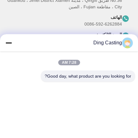
No.36 طريق Qingxi ، مدينة Guankou ، Jimei District Xiamen
City ، مقاطعة Fujian ، الصين
الهاتف
0086-592-6262884
البريد الإلكتروني
dzivy@idzxm.cn
Ding Casting
7:28 AM
نشرتنا الإخبارية
Good day, what product are you looking for?
اشترك في نشرتنا الإخبارية للحصول على خصومات وأكثر.