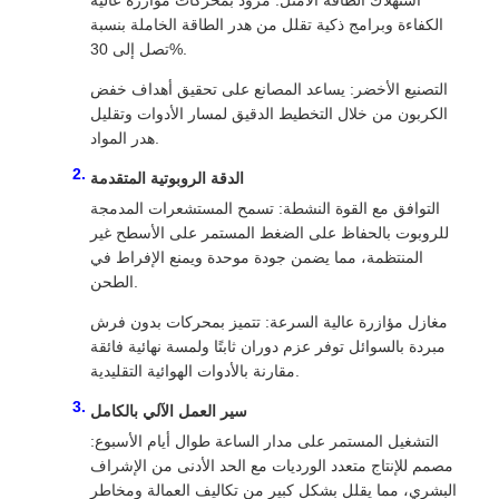
الكفاءة وبرامج ذكية تقلل من هدر الطاقة الخاملة بنسبة
تصل إلى 30%.
التصنيع الأخضر: يساعد المصانع على تحقيق أهداف خفض
الكربون من خلال التخطيط الدقيق لمسار الأدوات وتقليل
هدر المواد.
الدقة الروبوتية المتقدمة
التوافق مع القوة النشطة: تسمح المستشعرات المدمجة
للروبوت بالحفاظ على الضغط المستمر على الأسطح غير
المنتظمة، مما يضمن جودة موحدة ويمنع الإفراط في
الطحن.
مغازل مؤازرة عالية السرعة: تتميز بمحركات بدون فرش
مبردة بالسوائل توفر عزم دوران ثابتًا ولمسة نهائية فائقة
مقارنة بالأدوات الهوائية التقليدية.
سير العمل الآلي بالكامل
التشغيل المستمر على مدار الساعة طوال أيام الأسبوع:
مصمم للإنتاج متعدد الورديات مع الحد الأدنى من الإشراف
البشري، مما يقلل بشكل كبير من تكاليف العمالة ومخاطر