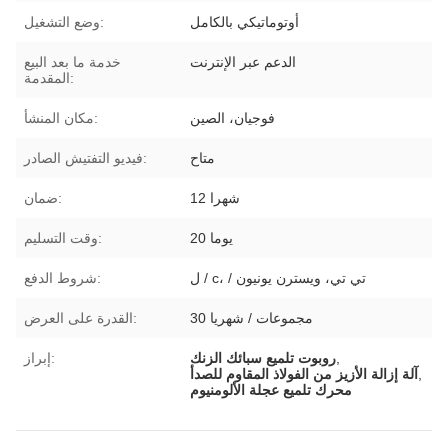
أوتوماتيكي بالكامل
وضع التشغيل:
الدعم عبر الإنترنت
خدمة ما بعد البيع
المقدمة:
فوجيان، الصين
مكان المنشأ:
متاح
فيديو التفتيش الصادر:
12 شهرا
ضمان:
20 يوما
وقت التسليم:
ل / c، / تي تي، ويسترن يونيون
شروط الدفع:
30 مجموعات / شهريا
القدرة على العرض:
,
روبوت تلميع سبائك الزنك
إبراز:
,
آلة إزالة الأزيز من الفولاذ المقاوم للصدأ
محرك تلميع عجلة الألومنيوم