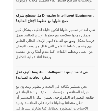
وتحديثات البرامج لضمان بقاء أنظمتك محدثة وموثوقة.
هل تستطيع شركة Dingzhu Intelligent Equipment
دمج حلولها مع خطوط الإنتاج الحالية؟
نعم، لقد تم تصميم حلولنا لتكون قابلة للتكيف بشكل كبير
ويمكن دمجها بسلاسة مع خطوط الإنتاج الحالية. يعمل
فريقنا بشكل وثيق مع العملاء لفهم الإعداد الحالي الخاص
بهم وتطوير خطط التكامل التي تقلل من وقت التوقف
عن العمل وتعظيم الكفاءة. كما نقدم أيضًا وثائق مفصلة
ودعمًا أثناء عملية التكامل.
كيف تظل Dingzhu Intelligent Equipment في
صدارة اتجاهات الصناعة؟
نحن نستثمر بكثافة في البحث والتطوير ونتعاون مع
خبراء الصناعة والمؤسسات البحثية الرائدة للبقاء في
طليعة التطورات التكنولوجية. يضمن ابتكارنا المستمر أن
تظل منتجاتنا وحلولنا قادرة على المنافسة وتلبية
الاحتياجات المتطورة لعملائنا. كما نشارك بنشاط في