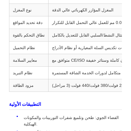
المغزل المؤازر الكهربائي عالي الدقة
نوع المغزل
 القابل للتكرار
دقة تحديد المواقع
الامتثال النشط/السلبي القابل للتعديل بالكامل
نطاق التحكم بالقوة
خيارات تكديس السلة المعيارية أو نظام الأدراج
نظام التحميل
CE/I مع حاوية أمان كاملة وستائر خفيفة
معايير السلامة
 سائل متكامل لدورات الخدمة الشاقة المستمرة
نظام التبريد
ولت (3 مراحل)
مزود الطاقة
التطبيقات الأولية
الفضاء الجوي: طحن وتلميع شفرات التوربينات والمكونات
الهيكلية.