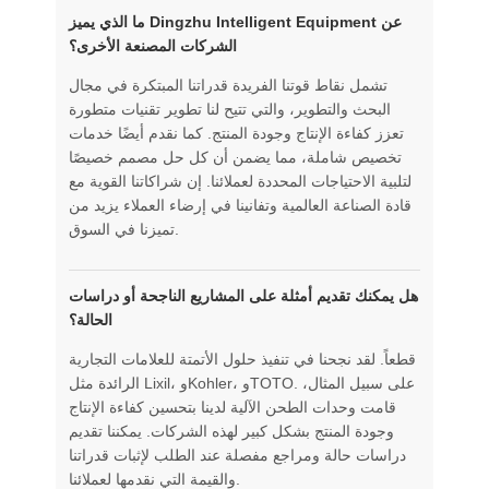
ما الذي يميز Dingzhu Intelligent Equipment عن
الشركات المصنعة الأخرى؟
تشمل نقاط قوتنا الفريدة قدراتنا المبتكرة في مجال
البحث والتطوير، والتي تتيح لنا تطوير تقنيات متطورة
تعزز كفاءة الإنتاج وجودة المنتج. كما نقدم أيضًا خدمات
تخصيص شاملة، مما يضمن أن كل حل مصمم خصيصًا
لتلبية الاحتياجات المحددة لعملائنا. إن شراكاتنا القوية مع
قادة الصناعة العالمية وتفانينا في إرضاء العملاء يزيد من
تميزنا في السوق.
هل يمكنك تقديم أمثلة على المشاريع الناجحة أو دراسات
الحالة؟
قطعاً. لقد نجحنا في تنفيذ حلول الأتمتة للعلامات التجارية
الرائدة مثل Lixil، وKohler، وTOTO. على سبيل المثال،
قامت وحدات الطحن الآلية لدينا بتحسين كفاءة الإنتاج
وجودة المنتج بشكل كبير لهذه الشركات. يمكننا تقديم
دراسات حالة ومراجع مفصلة عند الطلب لإثبات قدراتنا
والقيمة التي نقدمها لعملائنا.