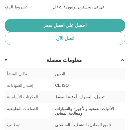
ل / c، / تي تي، ويسترن يونيون
شروط الدفع:
احصل على افضل سعر
اتصل الآن
معلومات مفصلة
الصين
مكان المنشأ:
CE ISO
إصدار الشهادات:
تحمل، المحرك، أوعية الضغط
المكونات الأساسية:
الأدوات الصحية والأجهزة والسيارات
الصناعات التطبيقية:
ومعالجة المعادن
تلميع المعادن، التشطيب السطحي
وظائف: