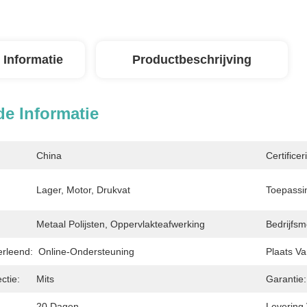
 Informatie
Productbeschrijving
de Informatie
China
Certificer
Lager, Motor, Drukvat
Toepassin
Metaal Polijsten, Oppervlakteafwerking
Bedrijfs
erleend:
Online-Ondersteuning
Plaats V
ctie:
Mits
Garantie:
20 Dagen
Levering