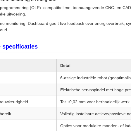
e programmering (OLP): compatibel met toonaangevende CNC- en CAD/CAM
eke uitvoering.
me monitoring: Dashboard geeft live feedback over energieverbruik, cy
oud.
 specificaties
Detail
6-assige industriële robot (geoptimali
Elektrische servospindel met hoge pre
snauwkeurigheid
Tot ±0,02 mm voor herhaaldelijk werk 
bereik
Volledig instelbare actieve/passieve n
Opties voor modulaire manden- of la