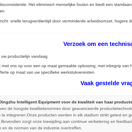
eitsconsistentie: Het elimineert menselijke fouten en biedt een standa
en.
richt: snelle terugverdientijd door verminderde arbeidsomzet, hogere 
Verzoek om een technis
uw productielijn vandaag.
 met ons op voor een op maat gemaakte oplossing, met inbegrip van he
fferte op maat van uw specifieke werkstukvereisten.
Vaak gestelde vra
Dingzhu Intelligent Equipment voor de kwaliteit van haar product
n de hoogste kwaliteitsnormen door geavanceerde productietechnolog
jn te integreren.Onze producten worden in elk stadium strikt getest en
Bovendien zorgt onze toewijding aan continue verbetering en feedbac
 en de normen van de industrie overtreffen.