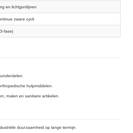
g en lichtgordijnen
ontinue zware cycli
3-fase)
isonderdelen.
orthopedische hulpmiddelen.
 malen en sanitaire artikelen.
ustriële duurzaamheid op lange termijn.