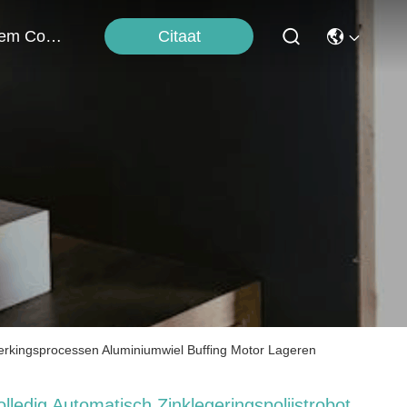
Citaat
Neem Contact Met Ons Op
fwerkingsprocessen Aluminiumwiel Buffing Motor Lageren
olledig Automatisch Zinklegeringspolijstrobot