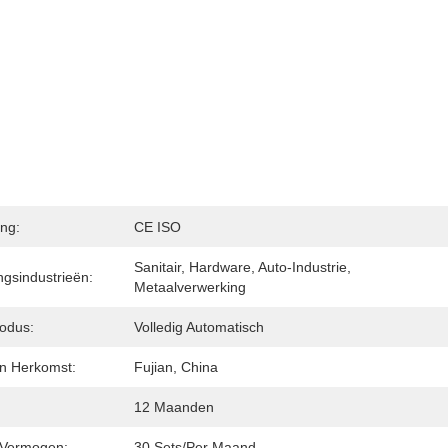
ing:
CE ISO
Sanitair, Hardware, Auto-Industrie, 
gsindustrieën:
Metaalverwerking
modus:
Volledig Automatisch
an Herkomst:
Fujian, China
12 Maanden
 Vermogen:
30 Sets/per Maand