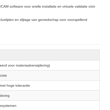
-software voor snelle installatie en virtuele validatie vóór
clustijden en slijtage van gereedschap voor voorspellend
seerd voor materiaalverwijdering)
cisie
met hoge tolerantie
aleving
desystemen