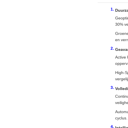
Duurz
Geoptim
30% ve
Groene
en verm
Geavan
Active
opperv
High-S
vergel
Volled
Contin
veiligh
Automa
cyclus.
Intell