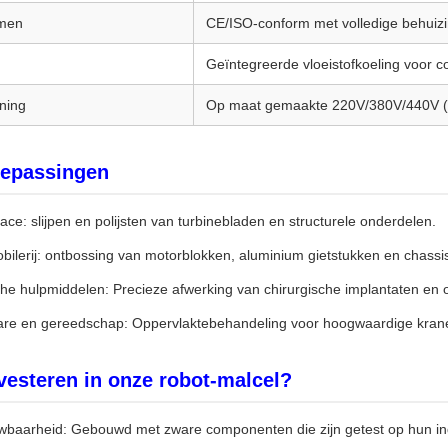
rmen
CE/ISO-conform met volledige behuizin
Geïntegreerde vloeistofkoeling voor c
ning
Op maat gemaakte 220V/380V/440V (
oepassingen
ce: slijpen en polijsten van turbinebladen en structurele onderdelen.
bilerij: ontbossing van motorblokken, aluminium gietstukken en chass
he hulpmiddelen: Precieze afwerking van chirurgische implantaten en 
re en gereedschap: Oppervlaktebehandeling voor hoogwaardige kranen,
esteren in onze robot-malcel?
wbaarheid: Gebouwd met zware componenten die zijn getest op hun ind