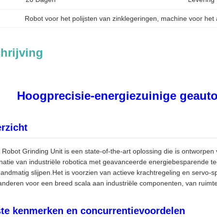
Robot voor het polijsten van zinklegeringen
, 
machine voor het a
hrijving
Hoogprecisie-energiezuinige geaut
rzicht
obot Grinding Unit is een state-of-the-art oplossing die is ontworpen v
natie van industriële robotica met geavanceerde energiebesparende te
 handmatig slijpen.Het is voorzien van actieve krachtregeling en servo
anderen voor een breed scala aan industriële componenten, van ruimte
ste kenmerken en concurrentievoordelen