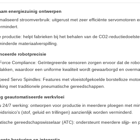
aam energiezuinig ontwerpen
aliseerd stroomverbruik: uitgerust met zeer efficiënte servomotoren en 
rmindert.
 productie: helpt fabrieken bij het behalen van de CO2-reductiedoels
inderde materiaalverspilling.
ceerde robotprecisie
 Force Compliance: Geïntegreerde sensoren zorgen ervoor dat de robo
lakken, waardoor een uniforme kwaliteit wordt gewaarborgd en overma
peed Servo Spindles: Features met vloeistofgekoelde borstelloze motor
ijking met traditionele pneumatische gereedschappen.
ig geautomatiseerde werkvloei
u 24/7 werking: ontworpen voor productie in meerdere ploegen met min
eidsrisico's (stof, geluid en trillingen) aanzienlijk worden verminderd.
tische gereedschapswisselaar (ATC): ondersteunt meerdere slijp- en p
igente besturing en integratie