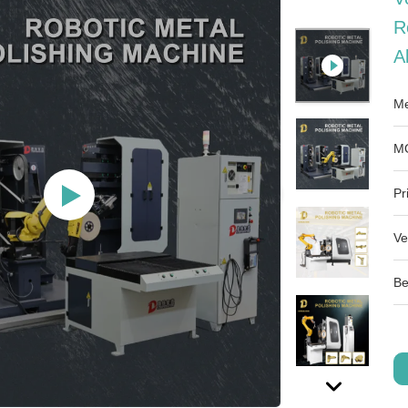
R
A
Me
M
Pri
Ve
Be