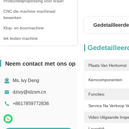
Productielijnoplossing voor kraan
CNC die machine machinaal
bewerken
Gedetailleerde
Klop- en boormachine
lek testen machine
Gedetailleer
Neem contact met ons op
Plaats Van Herkomst:
Kerncomponenten:
Ms. Ivy Deng
dzivy@idzxm.cn
Functies:
+8617859772836
Service Na Verkoop V
Video Uitgaande Inspe
Levertijd: