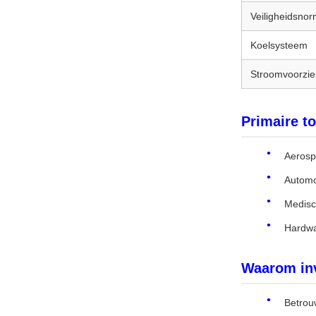
Veiligheidsno
Koelsysteem
Stroomvoorzie
Primaire t
Aerospa
Automo
Medisc
Hardwa
Waarom inv
Betrou