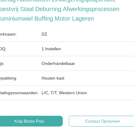
oestvrij Staal Deburring Afwerkingsprocessen
luminiumwiel Buffing Motor Lageren
rknaam:
DZ
OQ:
1 Instellen
js:
Onderhandelbaar
rpakking:
Houten kast
talingsvoorwaarden:
L/C, T/T, Western Union
Krijg Beste Prijs
Contact Opnemen