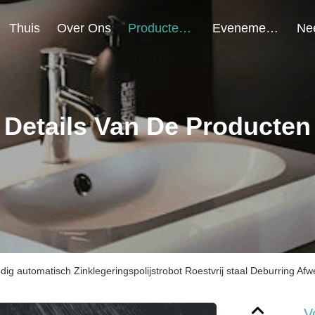
Thuis
Over Ons
Producten
Evenementen
Details Van De Producten
edig automatisch Zinklegeringspolijstrobot Roestvrij staal Deburring A
V