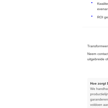
Kwalit
evenar
ROI ge
Transformeer 
Neem contact
uitgebreide o
Hoe zorgt 
We handhave
productieli
garanderen.
voldoen aan