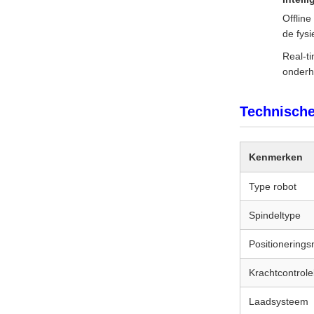
Offlin
de fysi
Real-ti
onderh
Technische
Kenmerken
Type robot
Spindeltype
Positionering
Krachtcontrole
Laadsysteem