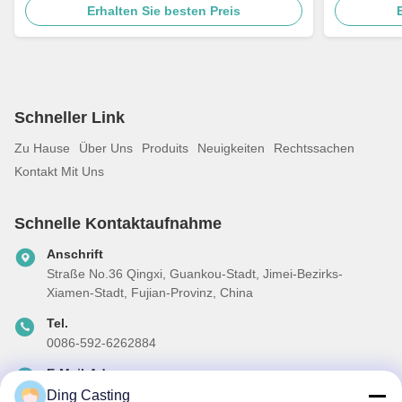
Erhalten Sie besten Preis
Schneller Link
Zu Hause
Über Uns
Produits
Neuigkeiten
Rechtssachen
Kontakt Mit Uns
Schnelle Kontaktaufnahme
Anschrift
Straße No.36 Qingxi, Guankou-Stadt, Jimei-Bezirks-
Xiamen-Stadt, Fujian-Provinz, China
Tel.
0086-592-6262884
E-Mail-Adresse
dzivy@idzxm.cn
Ding Casting