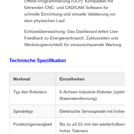
Offline-Programmierung (OLP): Kompatibel mit
führenden CNC- und CAD/CAM-Software für
schnelle Einrichtung und virtuelle Validierung vor
dem physischen Lauf.
Echtzeitüberwachung: Das Dashboard liefert Live-
Feedback zu Energieverbrauch, Zykluszeiten und
Werkzeugverschleiß für vorausschauende Wartung.
Technische Spezifikation
Merkmal
Einzelheiten
Typ des Roboters
6-Achsen-Industrie-Roboter (optimiert f
Materialentfernung)
Spindeltyp
Elektrische Servospindel mit hoher Prä
Positionsgenauigkeit
Bis zu ±0,02 mm bei wiederholbaren Ar
hoher Toleranz