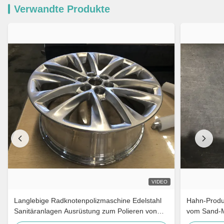
Verwandte Produkte
VIDEO
Langlebige Radknotenpolizmaschine Edelstahl
Hahn-Produ
Sanitäranlagen Ausrüstung zum Polieren von
vom Sand-M
Autoteilen
Versammlun