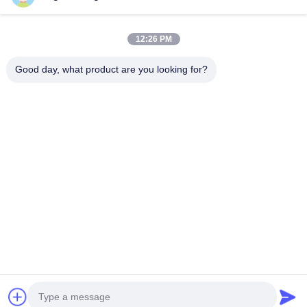
12:26 PM
Unser Newsletter
Good day, what product are you looking for?
Abonnieren Sie unseren Newsletter für Rabatte und mehr.
E-Mail Senden
Datenschutzrichtlinie
|
Sitemap
| China gut Qualität Poliermaschine CNC
Lieferant. Urheberrecht © 2019-2026 Xiamen DingZhu Intelligent Equipment
Co.,Ltd - Alle. Alle Rechte vorbehalten.