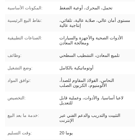
تحمل، المحرك، أوعية الضغط
المكونات الأساسية:
مستوى أمان عالي، صلابة عالية، تلقائي،
نقاط البيع الرئيسية:
إنتاجية عالية
الأدوات الصحية والأجهزة والسيارات
الصناعات التطبيقية:
ومعالجة المعادن
تلميع المعادن، التشطيب السطحي
وظائف:
أوتوماتيكية بالكامل
وضع التشغيل:
النحاس، الفولاذ المقاوم للصدأ،
توافق المواد:
الألومنيوم، الكربون الصلب
لاعبا أساسيا، والأدوات، وعملية قابل
التخصيص:
للتعديل
التثبيت والتدريب والدعم الفني عبر
خدمة ما بعد البيع:
الإنترنت
20 يوما
وقت التسليم: