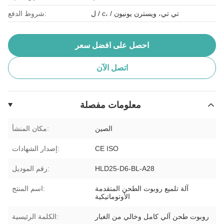
ل / c، / تي تي، ويسترن يونيون
شروط الدفع:
احصل على افضل سعر
اتصل الآن
معلومات مفصلة
الصين
مكان المنشأ:
CE ISO
إصدار الشهادات:
HLD25-D6-BL-A28
رقم الموديل:
آلة تلميع روبوت الطحن المتقدمة
اسم المنتج:
الأوتوماتيكية
روبوت طحن آلي كامل وخالي من الغبار
الكلمة الرئيسية: