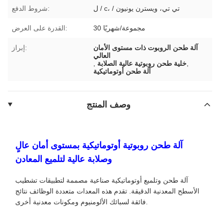
ل / c، / تي تي، ويسترن يونيون
شروط الدفع:
30 مجموعة/شهريًا
القدرة على العرض:
آلة طحن الروبوت ذات مستوى الأمان
إبراز:
العالي
,
خلية طحن روبوتية عالية الصلابة
,
آلة طحن أوتوماتيكية
وصف المنتج
آلة طحن روبوتية أوتوماتيكية بمستوى أمان عالٍ
وصلابة عالية لتلميع المعادن
آلة طحن وتلميع أوتوماتيكية صناعية مصممة لتطبيقات تشطيب
الأسطح المعدنية الدقيقة. تقدم هذه المعدات متعددة الوظائف نتائج
فائقة لسبائك الألومنيوم ومكونات معدنية أخرى.