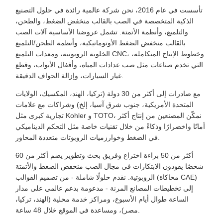
تأسست في عام 2016، نحن شركة عالمية رائدة في حلول التصنيع
الذكية المتخصصة في الصب بالقالب منخفض الضغط، والطحن،
والتلميع، وأنظمة الأتمتة. تشمل عروضنا الأساسية آلات الصب
بالقالب منخفض الضغط الأوتوماتيكية، وأنظمة الطحن/التلميع
الخلوية الروبوتية، ومعدات التلميع CNC، وخطوط الإنتاج المتكاملة،
التي تخدم صناعات مثل صب عدادات المياه، وأقفال الأبواب، وقطع
غيار السيارات، وإزالة الحواف الدقيقة.
مع صادرات إلى أكثر من 30 دولة (تركيا، الهند، المكسيك، الولايات
المتحدة الأمريكية، جنوب شرق آسيا، إلخ) وشراكات مع علامات
تجارية كبرى مثل Kohler و TOTO، نمكّن المصنعين من إنتاج أكثر
أمانًا واخضرارًا وذكاءً من خلال تقنيات خاصة مثل التحكم الديناميكي
في الضغط وخوارزميات الروبوتات متعددة المحاور.
أكثر من 50 براءة اختراع وفريق بحث وتطوير يضم أكثر من 60
شخصًا يقودون الابتكارات في مجال الصب منخفض الضغط والأتمتة
الروبوتية. نقدم حلولًا شاملة - من تصميم القوالب (محاكاة CAE)
إلى تخطيطات المصانع المرنة - مدعومة بدعم عالمي على مدار
الساعة طوال أيام الأسبوع، ومراكز خدمة محلية (الهند، تركيا،
مصر)، ومساعدة في الموقع خلال 48 ساعة.