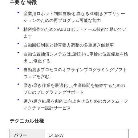
主要 な 特徴
産業用ロボット制御自動化 異なる3D磨きアプリケー
ションのための再プログラム可能な能力
精密操作のためのABBロボットアーム技術で動いてい
ます
自動回転制御と砂帯張力調整の多重磨き触動車
自動位置補償システムは,運転中に車輪の位置偏差を検
出し,修正する.
自動磨きプロセスのオフラインプログラミングソフト
ウェアを含む.
磨き/磨き作業を最適化し,生産時間を短縮するための
プロのプログラミングサポート
磨き/磨き結果を劇的に向上させるためのカスタム・フ
ィクチャー設計サービス
テクニカル仕様
パワー
14.5kW