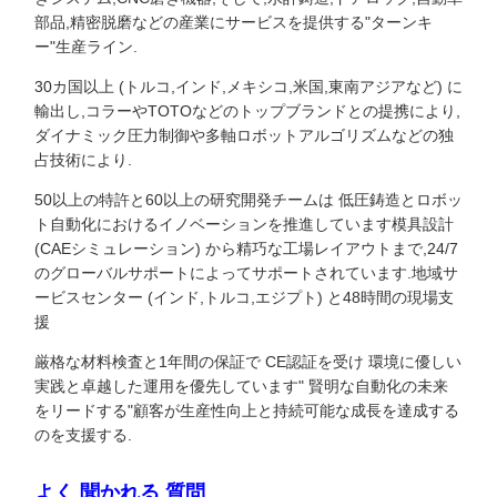
部品,精密脱磨などの産業にサービスを提供する"ターンキ
ー"生産ライン.
30カ国以上 (トルコ,インド,メキシコ,米国,東南アジアなど) に
輸出し,コラーやTOTOなどのトップブランドとの提携により,
ダイナミック圧力制御や多軸ロボットアルゴリズムなどの独
占技術により.
50以上の特許と60以上の研究開発チームは 低圧鋳造とロボッ
ト自動化におけるイノベーションを推進しています模具設計
(CAEシミュレーション) から精巧な工場レイアウトまで,24/7
のグローバルサポートによってサポートされています.地域サ
ービスセンター (インド,トルコ,エジプト) と48時間の現場支
援
厳格な材料検査と1年間の保証で CE認証を受け 環境に優しい
実践と卓越した運用を優先しています" 賢明な自動化の未来
をリードする"顧客が生産性向上と持続可能な成長を達成する
のを支援する.
よく 聞かれる 質問