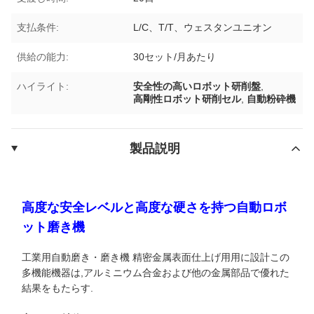
支払条件:
L/C、T/T、ウェスタンユニオン
供給の能力:
30セット/月あたり
ハイライト:
安全性の高いロボット研削盤
,
高剛性ロボット研削セル
,
自動粉砕機
製品説明
高度な安全レベルと高度な硬さを持つ自動ロボ
ット磨き機
工業用自動磨き・磨き機 精密金属表面仕上げ用用に設計この
多機能機器は,アルミニウム合金および他の金属部品で優れた
結果をもたらす.