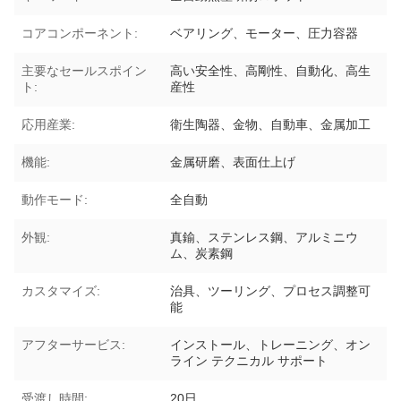
コアコンポーネント:
ベアリング、モーター、圧力容器
主要なセールスポイン
高い安全性、高剛性、自動化、高生
ト:
産性
応用産業:
衛生陶器、金物、自動車、金属加工
機能:
金属研磨、表面仕上げ
動作モード:
全自動
外観:
真鍮、ステンレス鋼、アルミニウ
ム、炭素鋼
カスタマイズ:
治具、ツーリング、プロセス調整可
能
アフターサービス:
インストール、トレーニング、オン
ライン テクニカル サポート
受渡し時間:
20日