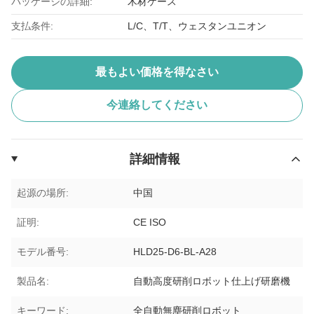
パッケージの詳細:
木材ケース
支払条件:
L/C、T/T、ウェスタンユニオン
最もよい価格を得なさい
今連絡してください
詳細情報
起源の場所:
中国
証明:
CE ISO
モデル番号:
HLD25-D6-BL-A28
製品名:
自動高度研削ロボット仕上げ研磨機
キーワード:
全自動無塵研削ロボット