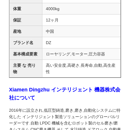
体重
4000kg
保証
12ヶ月
産地
中国
ブランド名
DZ
基本構成要素
ローヤリング,モーター,圧力容器
主要 な 売り
高い安全度,高硬さ,長寿命,自動,高生産
物
性
Xiamen Dingzhu インテリジェント 機器株式会
社について
2016年に設立され,低圧型鋳造,磨き,磨き,自動化システムに特
化した インテリジェント製造ソリューションのグローバルリ
ーダーです.自動 LPDC 機械を含むロボット製のセル磨き/磨
きシステム,CNC磨き機器,そして,水計鋳造,ドアロック,自動車