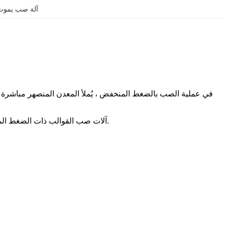
آلة صب يموت 
في عملية الصب بالضغط المنخفض ، يُملأ المعدن المنصهر مباشرة 
آلات صب القوالب ذات الضغط المنخفض للنحاس الأصفر لصب التركيبات الصحية أو الحنفيات أو عداد المياه أو أجسام الصمامات.