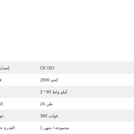
CE ISO
إصدار الشهادات:
2800 كجم
قدرة الفرن:
2 * 80 كيلو واط
24 طن
الوزن الكلي:
380 فولت
جهد التشغيل:
1 مجموعة / شهر
القدرة على العرض: