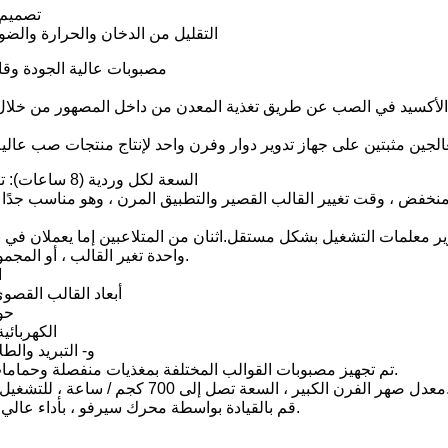
2.1.تصم
2.2.التقليل من الدخان والحرارة وا
3. مصبوبات عالية الجودة وقا
ئب الأكسيد في الصب عن طريق تغذية المعدن من داخل المصهور من خلال
1) السعة لكل وردية (8 ساعات): تقريبًا.700 المسبوكات
المنخفض ، وقت تغيير القالب القصير والتطبيق المرن ، وهو مناسب جدًا ل
ن تحرير معلمات التشغيل بشكل مستقل.اثنان من المتلاعبين إما يعملان ف
واحدة تغير القالب ، أو المجموعة الأخرى تحت الصيانة.
B
أبعاد القالب القصوى: 600 × 400 × 40
حو
E. الكهربا
و- التبريد وال
تم تجهيز مصبوبات القوالب المختلفة بمغذيات منفصلة وحمامات الجرافيت والمعالجات.
م / ساعة ، للتشغيل مع متلاعبين يعملان معًا.
1. قم بالقيادة بواسطة محرك سيرفو ، بأداء عالي الدقة ومستقر وفعال.