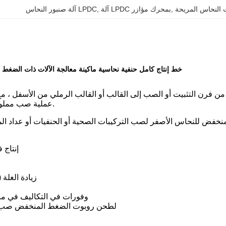
النحاس المريحة
, 
آلة LPDC بمحرك مؤازر
, 
آلة صنبور النحاس LPDC
خط إنتاج كامل حنفية نحاسية ماكينة معالجة الآلات ذات الضغط 
من فرن التثبيت أو الصب إلى القالب أو القالب الرملي من الأسفل 
عملية صب مملوءة يتم التحكم فيها تمامًا.
1. إنتا
1.3زيادة الغلة
1.5وفورات في التكاليف في مر
1.6لطحن روبوت الضغط المنخفض صب ال