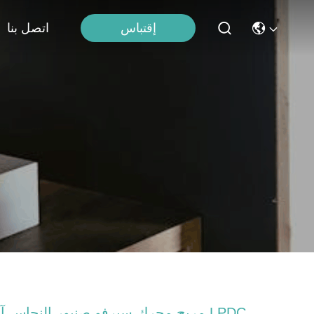
إقتباس
اتصل بنا
مريح محرك سيرفو صنبور النحاس آلة LPDC