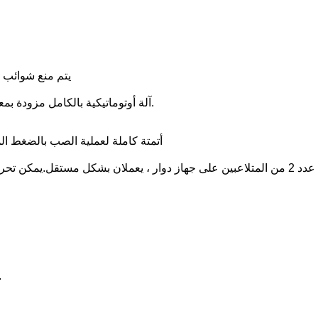
3.2يتم منع شوا
آلة أوتوماتيكية بالكامل مزودة بمعالجين مثبتين على جهاز تدوير دوار وفرن واحد لإنتاج منتجات صب عالية الجودة بتكلفة منخفضة.
2) أتمتة كاملة لعملية الصب بالضغط 
أ. عدد 2 من المتلاعبين على جهاز دوار ، يعملان بشكل مستقل.يمك
معدل صهر الفرن الكبير ، السعة تصل إلى 700 كج