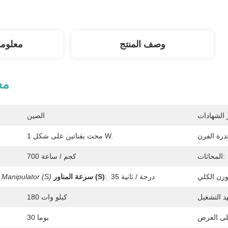
وصف المنتج
معلوم
مع
الصين
1 محث بقناتين على شكل W.
المحاثات:
700 كجم / ساعة
35 درجة / ثانية
:
سرعة المناور (S)
Manipulator (S)
180 كيلو وات
30 يوما