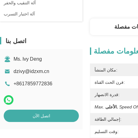
آلة التنقيب والحفر
آلة اختبار التسرب
ات مفصلة
اتصل بنا
لومات مفصلة
Ms. Ivy Deng
مكان المنشأ:
dzivy@idzxm.cn
فرن الحث القناة:
+8617859772836
قدرة الانصهار:
Speed Of 
الأعلى.
Max.
اتصل الآن
إجمالي الطاقة:
وقت التسليم: