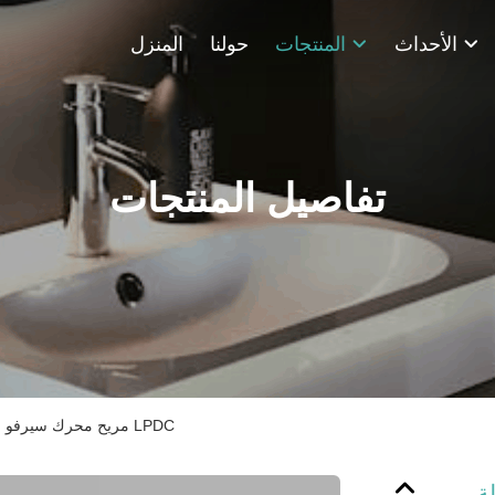
الأحداث
المنتجات
حولنا
المنزل
تفاصيل المنتجات
مريح محرك سيرفو صنبور النحاس آلة LPDC