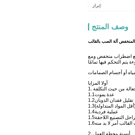
إبراز:
وصف المنتج
المنخفض آلة الصب بالقالب
، مع اضطراب منخفض ومع
أولا المزايا
ج فعالة من حيث التكلفة
1.1عدة يموت
1.2تقليل فقدان الذوبان
 (أقل المواد المتداولة)
1.4عملية فردية
احل التصنيع اللاحقة
قالب أمر لا بد منه
2. أنسنة محطة العمل