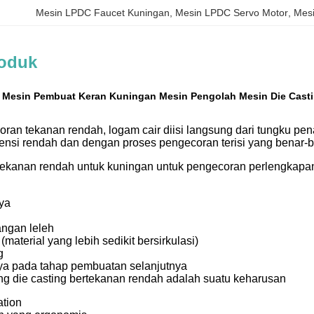
Mesin LPDC Faucet Kuningan
, 
Mesin LPDC Servo Motor
, 
Mesi
roduk
p Mesin Pembuat Keran Kuningan Mesin Pengolah Mesin Die Cas
ran tekanan rendah, logam cair diisi langsung dari tungku pen
nsi rendah dan dengan proses pengecoran terisi yang benar-be
tekanan rendah untuk kuningan untuk pengecoran perlengkapan s
aya
angan leleh
(material yang lebih sedikit bersirkulasi)
g
ya pada tahap pembuatan selanjutnya
ing die casting bertekanan rendah adalah suatu keharusan
ation