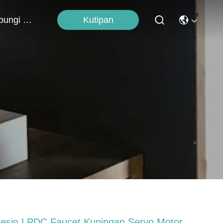
Kutipan
Hubungi Kami
esin LPDC Faucet Kuningan Servo Motor