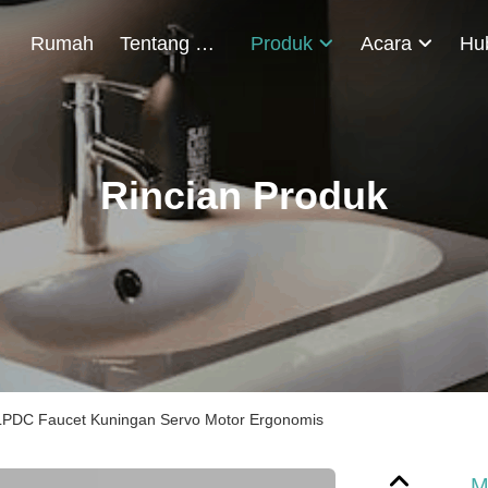
Rumah
Tentang Kami
Produk
Acara
Rincian Produk
LPDC Faucet Kuningan Servo Motor Ergonomis
M