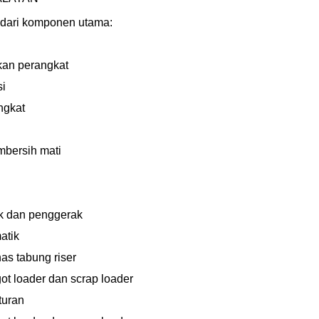
i dari komponen utama:
kan perangkat
si
ngkat
mbersih mati
ik dan penggerak
atik
s tabung riser
ot loader dan scrap loader
turan