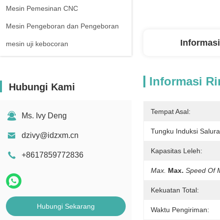
Mesin Pemesinan CNC
Mesin Pengeboran dan Pengeboran
Informasi
mesin uji kebocoran
Informasi Ri
Hubungi Kami
Tempat Asal:
Ms. Ivy Deng
Tungku Induksi Salura
dzivy@idzxm.cn
Kapasitas Leleh:
+8617859772836
Max.
Max.
Speed Of M
Kekuatan Total:
Hubungi Sekarang
Waktu Pengiriman: