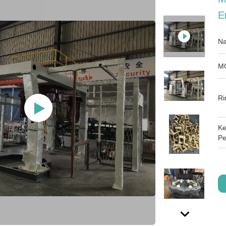
E
Na
M
Ri
Ke
Pe