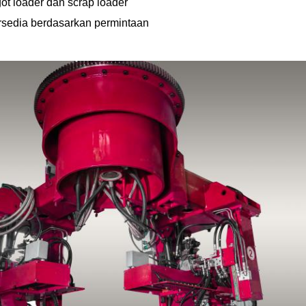
ot loader dan scrap loader
tersedia berdasarkan permintaan