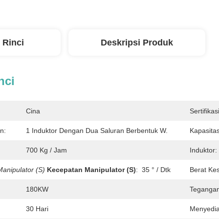
 Rinci
Deskripsi Produk
nci
Cina
Sertifikasi
n:
1 Induktor Dengan Dua Saluran Berbentuk W.
Kapasita
700 Kg / Jam
Induktor:
anipulator (S)
Kecepatan Manipulator (S)
:
35 ° / Dtk
Berat Ke
180KW
Tegangan
30 Hari
Menyedi