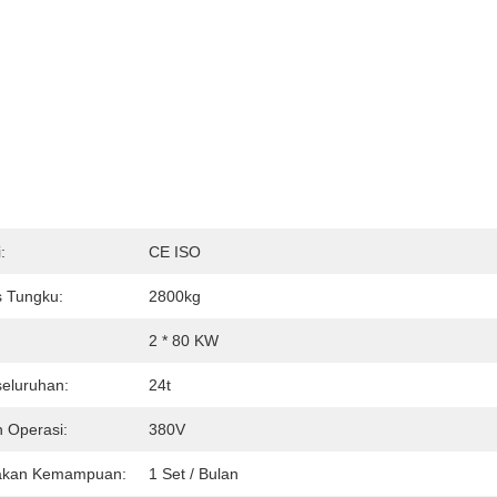
:
CE ISO
s Tungku:
2800kg
2 * 80 KW
seluruhan:
24t
 Operasi:
380V
akan Kemampuan:
1 Set / Bulan