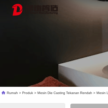
Rumah
>
Produk
>
Mesin Die Casting Tekanan Rendah
>
Mesin 