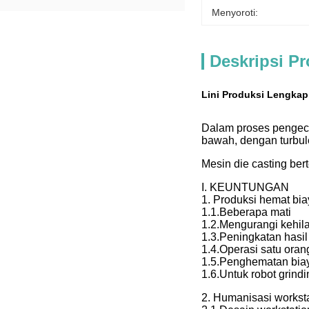
Menyoroti:
Deskripsi P
Lini Produksi Lengka
Dalam proses pengeco
bawah, dengan turbule
Mesin die casting ber
I. KEUNTUNGAN
1. Produksi hemat bi
1.1.Beberapa mati
1.2.Mengurangi kehil
1.3.Peningkatan hasil 
1.4.Operasi satu oran
1.5.Penghematan bia
1.6.Untuk robot grind
2. Humanisasi workst