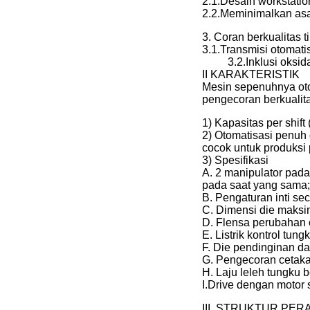
2.1.Desain workstati
2.2.Meminimalkan asa
3. Coran berkualitas t
3.1.Transmisi otomati
3.2.Inklusi oks
II KARAKTERISTIK
Mesin sepenuhnya oto
pengecoran berkualita
1) Kapasitas per shift 
2) Otomatisasi penuh 
cocok untuk produksi
3) Spesifikasi
A. 2 manipulator pad
pada saat yang sama;
B. Pengaturan inti se
C. Dimensi die maks
D. Flensa perubahan 
E. Listrik kontrol tun
F. Die pendinginan d
G. Pengecoran cetaka
H. Laju leleh tungku 
I.Drive dengan motor s
III. STRUKTUR PER