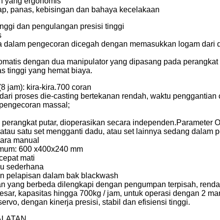
on yang ergonomis
p, panas, kebisingan dan bahaya kecelakaan
inggi dan pengulangan presisi tinggi
s
ida dalam pengecoran dicegah dengan memasukkan logam dari da
matis dengan dua manipulator yang dipasang pada perangkat p
s tinggi yang hemat biaya.
(8 jam): kira-kira.700 coran
dari proses die-casting bertekanan rendah, waktu penggantian c
 pengecoran massal;
a perangkat putar, dioperasikan secara independen.Parameter O
atau satu set mengganti dadu, atau set lainnya sedang dalam 
cara manual
imum: 600 x400x240 mm
cepat mati
gku sederhana
an pelapisan dalam bak blackwash
n yang berbeda dilengkapi dengan pengumpan terpisah, rendama
besar, kapasitas hingga 700kg / jam, untuk operasi dengan 2 ma
ervo, dengan kinerja presisi, stabil dan efisiensi tinggi.
ALATAN