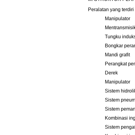
Peralatan yang terdir
Manipulator
Mentransmisi
Tungku induk
Bongkar pera
Mandi grafit
Perangkat pe
Derek
Manipulator
Sistem hidrol
Sistem pneum
Sistem pemana
Kombinasi ing
Sistem penga