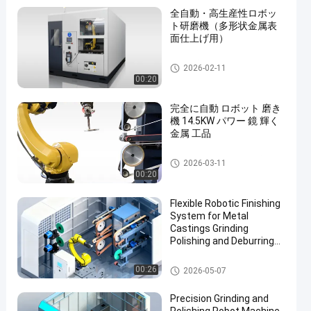
全自動・高生産性ロボッ
ト研磨機（多形状金属表
面仕上げ用）
CNCの磨く機械
2026-02-11
00:20
完全に自動 ロボット 磨き
機 14.5KW パワー 鏡 輝く
金属 工品
ロボット デブーリング 磨き 磨
2026-03-11
き 機械
00:20
Flexible Robotic Finishing
System for Metal
Castings Grinding
Polishing and Deburring
Automation Solution
磨きや磨き機
00:26
2026-05-07
Precision Grinding and