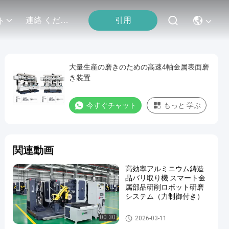
引用
連絡 ください
ト
大量生産の磨きのための高速4軸金属表面磨
き装置
今すぐチャット
もっと 学ぶ
関連動画
高効率アルミニウム鋳造
品バリ取り機 スマート金
属部品研削ロボット研磨
システム（力制御付き）
自動粉砕の磨く機械
00:30
2026-03-11