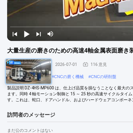
大量生産の磨きのための高速4軸金属表面磨き
CNCの磨く機械
2026-07-01
116 意見
#
産業金属の磨く機械
#
CNCの磨く機械
#
CNCの研削盤
製品説明 DZ-4HS-MP600 は、仕上げ品質を損なうことなく
ます。同時 4 軸モーション制御と 15 ～ 25 秒の高速サイクルタ
す。これは、蛇口、ドアハンドル、およびハードウェアコンポーネントの大量
訪問者のメッセージ
まだ公のコメントはない