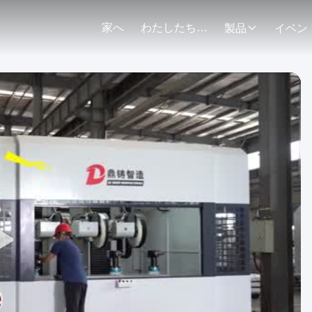
家へ
わたしたち に つい て
製品
イベン