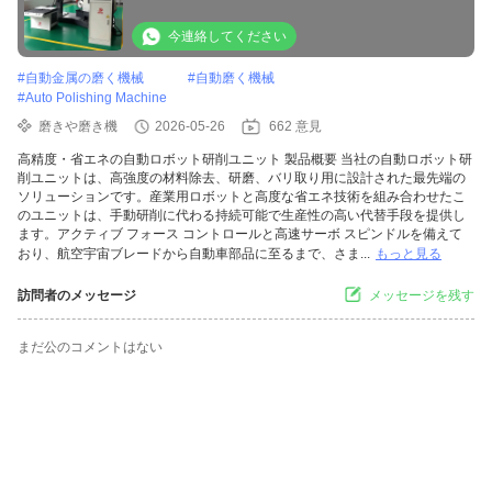
ィング 砂帯 オートマティック モーター
今連絡してください
#
自動金属の磨く機械
#
自動磨く機械
#
Auto Polishing Machine
磨きや磨き機
2026-05-26
662 意見
高精度・省エネの自動ロボット研削ユニット 製品概要 当社の自動ロボット研
削ユニットは、高強度の材料除去、研磨、バリ取り用に設計された最先端の
ソリューションです。産業用ロボットと高度な省エネ技術を組み合わせたこ
のユニットは、手動研削に代わる持続可能で生産性の高い代替手段を提供し
ます。アクティブ フォース コントロールと高速サーボ スピンドルを備えて
おり、航空宇宙ブレードから自動車部品に至るまで、さま...
もっと見る
訪問者のメッセージ
メッセージを残す
まだ公のコメントはない