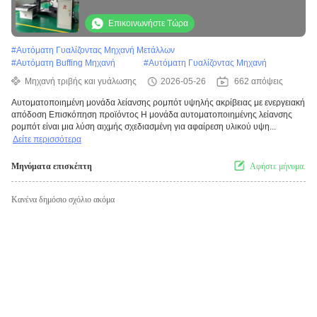
γκολφ κλαμπ μηχανή γυαλίσματος
Στροβίδες καρφιά αποσβέσματος
Επικοινωνήστε Τώρα
αποσβέσματος ζώνη άμμου αυτόματο
#
Αυτόματη Γυαλίζοντας Μηχανή Μετάλλων
κινητήρα
#
Αυτόματη Buffing Μηχανή
#
Αυτόματη Γυαλίζοντας Μηχανή
Μηχανή τριβής και γυάλωσης
2026-05-26
662 απόψεις
Αυτοματοποιημένη μονάδα λείανσης ρομπότ υψηλής ακρίβειας με ενεργειακή
απόδοση Επισκόπηση προϊόντος Η μονάδα αυτοματοποιημένης λείανσης
ρομπότ είναι μια λύση αιχμής σχεδιασμένη για αφαίρεση υλικού υψη...
Δείτε περισσότερα
Μηνύματα επισκέπτη
Αφήστε μήνυμα.
Κανένα δημόσιο σχόλιο ακόμα