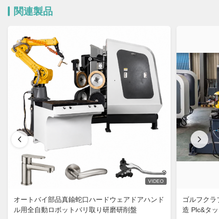
関連製品
VIDEO
オートバイ部品真鍮蛇口ハードウェアドアハンド
ゴルフクラブ
ル用全自動ロボットバリ取り研磨研削盤
造 Plc&