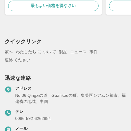
ット ロボッ
最もよい価格を得なさい
クイックリンク
家へ
わたしたち に つい て
製品
ニュース
事件
連絡 ください
迅速な連絡
アドレス
No.36 Qingxiの道、Guankouの町、集美区シアムン都市、福
建省の地域、中国
テレ
0086-592-6262884
メール