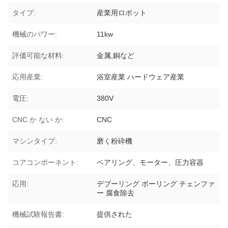
タイプ:
産業用ロボット
機械のパワー:
11kw
評価可能な材料:
金属,銅など
応用産業:
浴室産業 ハードウェア産業
電圧:
380V
CNC か ない か:
CNC
マシンタイプ:
磨く粉砕機
コアコンポーネント:
ベアリング、モーター、圧力容器
応用:
デブーリング ポーリング チェンファ
ー 腐食除去
機械試験報告書:
提供された