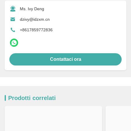
Ms. Ivy Deng
dzivy@idzxm.cn
+8617859772836
Contattaci ora
Prodotti correlati