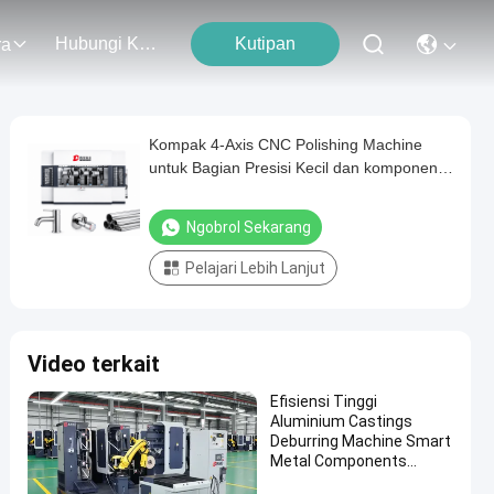
Hubungi Kami
Kutipan
ra
Kompak 4-Axis CNC Polishing Machine
untuk Bagian Presisi Kecil dan komponen
elektronik
Ngobrol Sekarang
Pelajari Lebih Lanjut
Video terkait
Efisiensi Tinggi
Aluminium Castings
Deburring Machine Smart
Metal Components
Grinding Robot Polishing