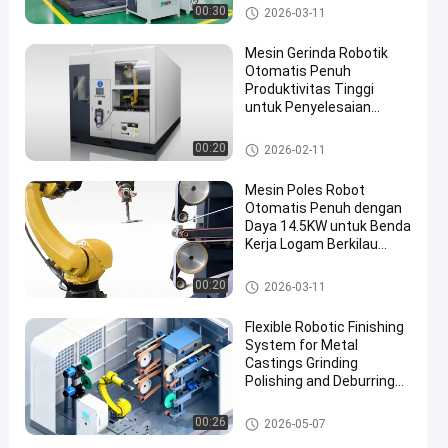
System Dengan Kontrol
Mesin penggiling otomatis ya
00:30
2026-03-11
Kekuatan
ng dipoles
Mesin Gerinda Robotik
Otomatis Penuh
Produktivitas Tinggi
untuk Penyelesaian
Permukaan Logam
Berbagai Bentuk
Mesin Poles CNC
00:20
2026-02-11
Mesin Poles Robot
Otomatis Penuh dengan
Daya 14.5KW untuk Benda
Kerja Logam Berkilau
Cermin
Robot Deburring Penggilingan
00:20
2026-03-11
Dan Mesin Polishing
Flexible Robotic Finishing
System for Metal
Castings Grinding
Polishing and Deburring
Automation Solution
mesin grinding dan polishing
00:26
2026-05-07