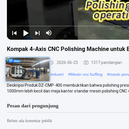
Kompak 4-Axis CNC Polishing Machine untuk B
Mesin Poles CNC
2026-06-25
1317 pandangan
#
mesin pemoles logam industri
#
Mesin cnc buffing
#
mesin peng
Deskripsi Produk DZ-CMP-400 membuktikan bahwa polishing presi
1000mm lebih kecil dari meja kantor standar mesin polishing CNC 4-
Pesan dari pengunjung
Belum ada komentar publik