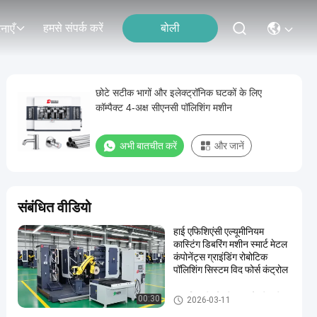
हमसे संपर्क करें
बोली
नाएँ
छोटे सटीक भागों और इलेक्ट्रॉनिक घटकों के लिए
कॉम्पैक्ट 4-अक्ष सीएनसी पॉलिशिंग मशीन
अभी बातचीत करें
और जानें
संबंधित वीडियो
हाई एफिशिएंसी एल्यूमीनियम
कास्टिंग डिबरिंग मशीन स्मार्ट मेटल
कंपोनेंट्स ग्राइंडिंग रोबोटिक
पॉलिशिंग सिस्टम विद फोर्स कंट्रोल
स्वचालित पीसने की चमकाने की मशीन
00:30
2026-03-11