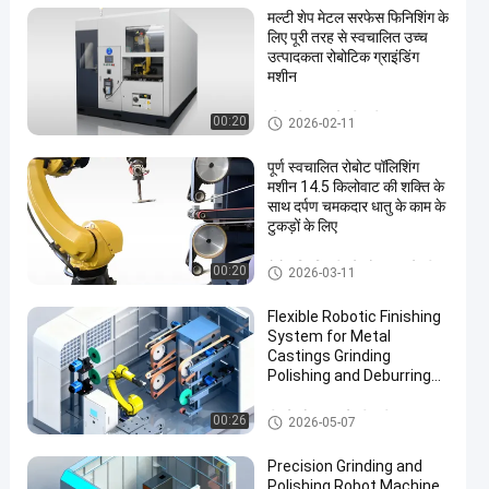
मल्टी शेप मेटल सरफेस फिनिशिंग के
लिए पूरी तरह से स्वचालित उच्च
उत्पादकता रोबोटिक ग्राइंडिंग
मशीन
सीएनसी चमकाने की मशीन
00:20
2026-02-11
पूर्ण स्वचालित रोबोट पॉलिशिंग
मशीन 14.5 किलोवाट की शक्ति के
साथ दर्पण चमकदार धातु के काम के
टुकड़ों के लिए
रोबोट डिबुरिंग पीसने और चमकाने की म
00:20
2026-03-11
शीन
Flexible Robotic Finishing
System for Metal
Castings Grinding
Polishing and Deburring
Automation Solution
पीसने और चमकाने की मशीन
00:26
2026-05-07
Precision Grinding and
Polishing Robot Machine