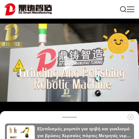
Εξοπλισμός ρομπότ για τριβή και γυαλισμό
για βρύσες Χερσαίες πόρτες Μετρητές νερού