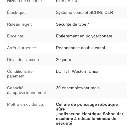
Niveau de sécurité:
PL e / SIL 3
Électrique:
Système complet SCHNEIDER
Rideau léger:
Sécurité de type 4
Enceinte:
Entièrement en polycarbonate
Arrêt d'urgence:
Redondance double canal
Délai de livraison:
20 jours
Conditions de
LC, T/T, Western Union
paiement:
Capacité
30 ensembles/par mois
d'approvisionnement:
Mettre en évidence:
Cellule de polissage robotique
sûre
,
polisseuse électrique Schneider
,
machine à rideau lumineux de
sécurité