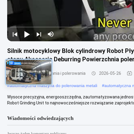
Silnik motocyklowy Blok cylindrowy Robot Pł
stopu Akcesoria Deburring Powierzchnia pol
maszyny do szlifowania i polerowania
2026-05-26
#
automatyczna maszyna do polerowania metali
#
automatyczna 
Wysoce precyzyjna, energooszczędna, zautomatyzowana jednost
Robot Grinding Unit to najnowocześniejsze rozwiązanie zaprojekto
Wiadomości odwiedzających
Jeszcze żaden komentarz publiczny