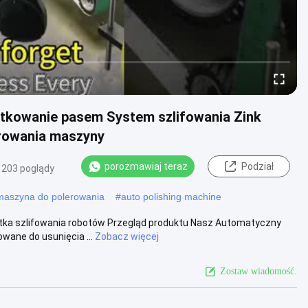
ytkowanie pasem System szlifowania Zink
erowania maszyny
porozmawiaj teraz
Podział
203 poglądy
maszyna do polerowania
#
auto polishing machine
ka szlifowania robotów Przegląd produktu Nasz Automatyczny
wane do usunięcia ...
Zobacz więcej
Zostaw wiadomość.