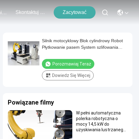
Skontaktuj Się Z Nami
Zacytować
Wydarzenia
Silnik motocyklowy Blok cylindrowy Robot
Płytkowanie pasem System szlifowania
Zink stopu Akcesoria Deburring
Powierzchnia polerowania maszyny
Porozmawiaj Teraz
Dowiedz Się Więcej
Powiązane filmy
W pełni automatyczna
polerka robotyczna o
mocy 14,5 kW do
uzyskiwania lustrzanego
połysku na metalowych