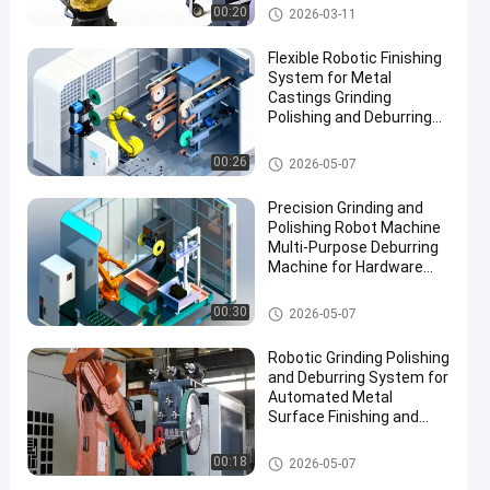
elementach
Robot Deburring Szlifowanie i
00:20
2026-03-11
polerowanie Maszyna
Flexible Robotic Finishing
System for Metal
Castings Grinding
Polishing and Deburring
Automation Solution
maszyny do szlifowania i pole
00:26
2026-05-07
rowania
Precision Grinding and
Polishing Robot Machine
Multi-Purpose Deburring
Machine for Hardware
Automotive Accessories
Manufacturing
maszyny do szlifowania i pole
00:30
2026-05-07
rowania
Robotic Grinding Polishing
and Deburring System for
Automated Metal
Surface Finishing and
Edge Preparation
maszyny do szlifowania i pole
00:18
2026-05-07
rowania