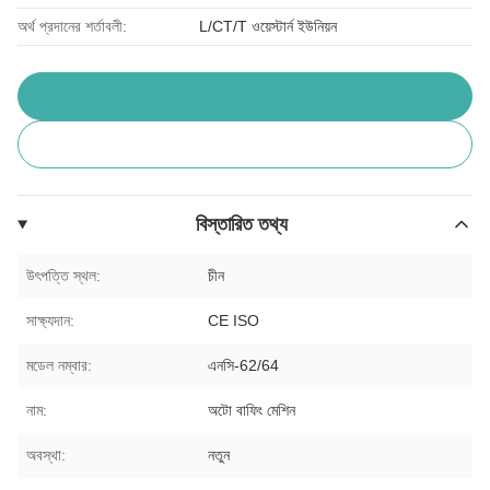
অর্থ প্রদানের শর্তাবলী:
L/CT/T ওয়েস্টার্ন ইউনিয়ন
বিস্তারিত তথ্য
উৎপত্তি স্থল:
চীন
সাক্ষ্যদান:
CE ISO
মডেল নম্বার:
এনসি-62/64
নাম:
অটো বাফিং মেশিন
অবস্থা:
নতুন