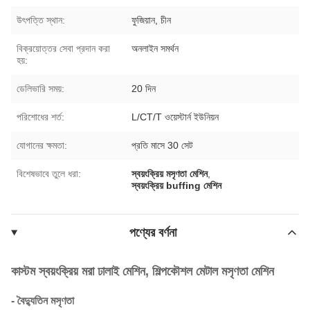
উৎপত্তি স্থান:
ফুজিয়ান, চীন
বিক্রয়োত্তর সেবা প্রদান করা
অনলাইন সমর্থন
হয়:
ডেলিভারি সময়:
20 দিন
পরিশোধের শর্ত:
L/CT/T ওয়েস্টার্ন ইউনিয়ন
যোগানের ক্ষমতা:
প্রতি মাসে 30 সেট
বিশেষভাবে তুলে ধরা:
স্বয়ংক্রিয় মসৃণতা মেশিন
,
স্বয়ংক্রিয় buffing মেশিন
পণ্যের বর্ণনা
কাস্টম স্বয়ংক্রিয় মরা ঢালাই মেশিন, শিল্পকৌশল মেটাল মসৃণতা মেশিন
- বৈদ্যুতিন মসৃণতা