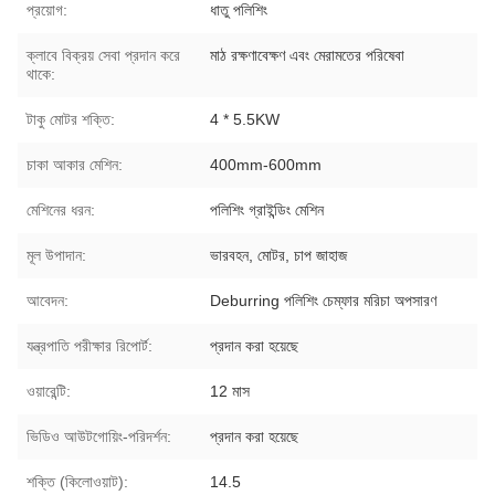
প্রয়োগ:
ধাতু পলিশিং
ক্লাবে বিক্রয় সেবা প্রদান করে
মাঠ রক্ষণাবেক্ষণ এবং মেরামতের পরিষেবা
থাকে:
টাকু মোটর শক্তি:
4 * 5.5KW
চাকা আকার মেশিন:
400mm-600mm
মেশিনের ধরন:
পলিশিং গ্রাইন্ডিং মেশিন
মূল উপাদান:
ভারবহন, মোটর, চাপ জাহাজ
আবেদন:
Deburring পলিশিং চেম্ফার মরিচা অপসারণ
যন্ত্রপাতি পরীক্ষার রিপোর্ট:
প্রদান করা হয়েছে
ওয়ারেন্টি:
12 মাস
ভিডিও আউটগোয়িং-পরিদর্শন:
প্রদান করা হয়েছে
শক্তি (কিলোওয়াট):
14.5