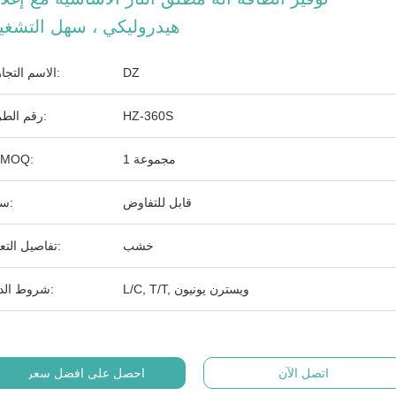
هيدروليكي ، سهل التشغي
DZ
الاسم التجاري:
HZ-360S
رقم الطراز:
1 مجموعة
الـ MOQ:
قابل للتفاوض
سعر:
خشب
تفاصيل التعبئة:
L/C, T/T, ويسترن يونيون
شروط الدفع:
اتصل الآن
احصل على افضل سعر