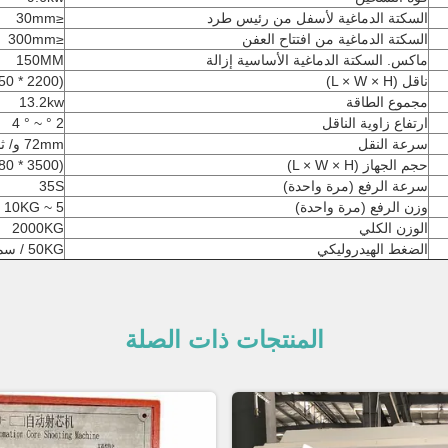
السكتة الدماغية لأسفل من رئيس طرد
≤30mm
السكتة الدماغية من افتتاح العفن
≤300mm
ماكس.
السكتة الدماغية الأساسية إزالة
150MM
ناقل (L × W × H)
(2200 * 450 * 100) ملم
مجموع الطاقة
13.2kw
ارتفاع زاوية الناقل
2 ° ~ ° 4
سرعة النقل
72mm و/ ثانية
حجم الجهاز (L × W × H)
(3500 * 1480 * 3400) ملم
سرعة الرفع (مرة واحدة)
35S
وزن الرفع (مرة واحدة)
5 ~ 10KG
الوزن الكلي
2000KG
الضغط الهيدروليكي
50KG / سم ²
المنتجات ذات الصلة