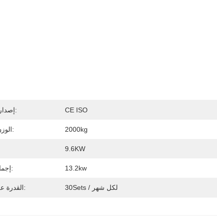
CE ISO
إصدار الشهادات:
2000kg
الوزن الإجمالي:
9.6KW
13.2kw
إجمالي الطاقة:
30Sets / لكل شهر
القدرة على العرض: