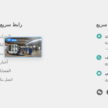
سريع
رابط سريع
ن
المنزل
Guankou ، Jimei Dis
حولنا
المنتجات
ف
أخبار
8
القضايا
ني
اتصل بنا
d