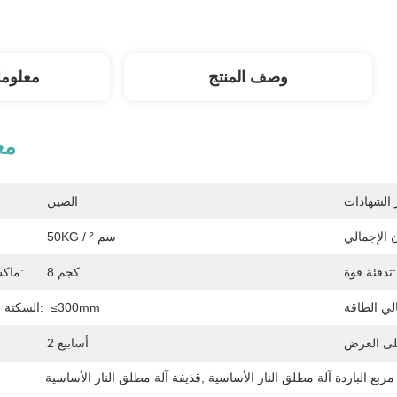
وصف المنتج
معلوم
مع
الصين
50KG / سم ²
تدفئة قوة:
8 كجم
ماكس. وزن الرمل الأساسية:
≤300mm
السكتة الدماغية من افتتاح العفن:
2 أسابيع
مربع الباردة آلة مطلق النار الأساسية
, 
قذيفة آلة مطلق النار الأساسية