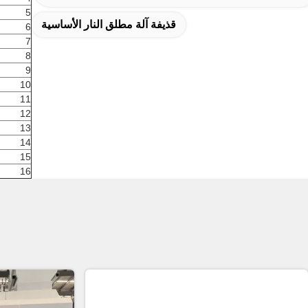
5
قذيفة آلة مطلق النار الأساسية
6
7
8
9
10
11
12
13
14
15
16