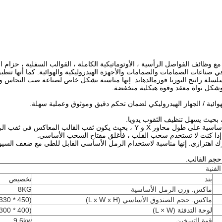
أساسية مع وظائف الفواصل الرأسية ، الأوتوماتيكية الكاملة ، القوالب السفلية ، حزا
ي صناعات الصمامات والصمامات والأجهزة الهيدروليكية والهوائية.
كما أنها تنط
 راتنج اليوريا فورمالدهايد.
إنها مناسبة بشكل خاص لصناعة صب النحاس والأ
، وشكل نواة معقد وقوة هيكلية منخفضة.
إذا كنت لا تستخدم سحب القلب ، فأغلق مفتاح السحب الأساسي.
إنها مناسبة لاستخدام الرمل الأساسي القابل للطي مع ضعف السي
الفنية
بند
تخصيص
ماكس.
وزن الرمل الأساسية
8KG
ماكس.
حجم الصندوق الأساسي (L x W x H)
(450 * 330 * 220) ملم
لوحة التدفئة (L × W)
(400 * 300) ملم
قوة التسخين
9.6kw