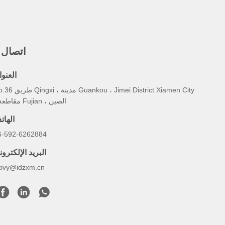
اتصال 
العنوا
No.36 طريق Qingxi ، مدينة trict Xiamen City
، مقاطعة Fujian ، الصين
الهات
6-592-6262884
البريد الإلكترو
zivy@idzxm.cn