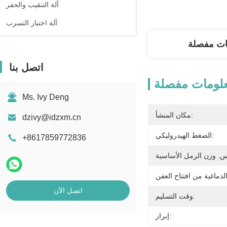
آلة التنقيب والحفر
آلة اختبار التسرب
ات مفصلة
اتصل بنا
لومات مفصلة
Ms. Ivy Deng
مكان المنشأ:
dzivy@idzxm.cn
الضغط الهيدروليكي:
+8617859772836
اتصل الآن
وقت التسليم:
إبراز: