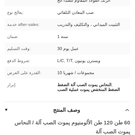
الزنك الفولاذ المقاوم للصدأ الخ
صب المعادن التلقائي
يعالج نوع:
التثبيت الميداني ، والتكليف والتدريب
خدمة after-sales:
1 سنة
ضمان:
30 عمل يوم
وقت التسليم:
L/C, T/T, ويسترن يونيون
شروط الدفع:
10 مجموعات / شهريا
القدرة على العرض:
,
النحاس يموت الصب آلة الضغط
إبراز:
الضغط المنخفض يموت عملية الصب
وصف المنتج
60 طن 120 طن الألومنيوم يموت الصب آلة / النحاس
يموت الصب آلة