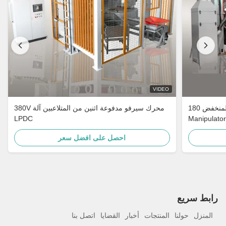
VIDEO
آلة الصب بالقالب ذات الضغط المنخفض 180KW 1
380V محرك سيرفو مدفوعة اثنين من المتلاعبين آلة
LPDC
Manipulator
احصل على افضل سعر
رابط سريع
المنزل
حولنا
المنتجات
أخبار
القضايا
اتصل بنا