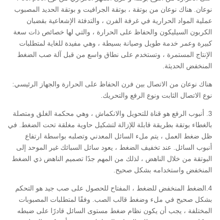
نوعان. هناك نوعان من بوتقة ، بوتقة الجرافيت و بوتقة الحديد المصبوب
عملية المواد الحرارية في غرفة الفرن ، والتدفئة الإشعاعية بقضبان
الكربون السيليكون والحفاظ على الحرارة ، والتي لها خصائص ذات سعة
كبيرة وعمر خدمة طويل وصيانة بسيطة ، وهي مفيدة للغاية لمتطلبات
الإنتاج المستمرة ، وتستخدم على نطاق واسع من قبل آلة صب الضغط
المنخفض الحديثة.
هناك نوعان من الاتصال بين فرن الحفاظ على الحرارة والجهاز الرئيسي:
نوع الاتصال الثابت ونوع الرفع والتحريك.
3. أنبوب الرفع هو قناة للتحويل والانكماش ، وهي محكمة الغلق ومتصلة
بالغطاء بوتقة بطريقة قابلة للإزالة لتشكيل حاوية مغلقة تحت الضغط. في
ظل ضغط العمل ، يتم ملء السائل المعدني وتصلبه بواسطة ارتفاع
أنبوب السائل. عند تخفيف الضغط ، يعود سائل السبائك غير الموحد إلى
البوتقة من خلال الناهض ، لذلك من المهم جدًا تصميم الناهض ذي الضغط
المنخفض واستخدامه بشكل صحيح.
4.الضغط المنخفض للضغط ، المفتاح للحصول على صب جيد هو التحكم
بشكل صحيح في ملء وضغط قالب الصب. وفقًا لمتطلبات المصبوبات
المختلفة ، يجب أن يكون نظام ضغط مستوى السائل قادرًا على ضبطه