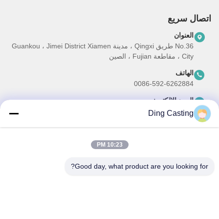
اتصال سريع
العنوان
No.36 طريق Qingxi ، مدينة Guankou ، Jimei District Xiamen
City ، مقاطعة Fujian ، الصين
الهاتف
0086-592-6262884
البريد الإلكتروني
dzivy@idzxm.cn
Ding Casting
10:23 PM
نشرتنا الإخبارية
Good day, what product are you looking for?
اشترك في نشرتنا الإخبارية للحصول على خصومات وأكثر.