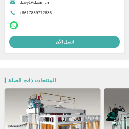
dzivy@idzxm.cn
+8617859772836
اتصل الآن
المنتجات ذات الصلة