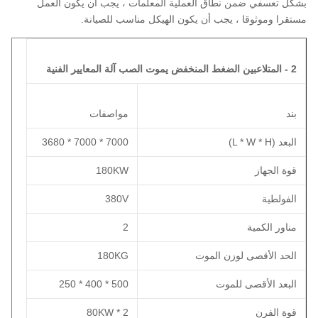
بشكل تعسفي ضمن نطاق العملية المعلمات ، يجب أن يكون العمل
مستقرا وموثوقا ، يجب أن يكون الهيكل مناسب للصيانة.
2 - المتلاعبين الضغط المنخفض يموت الصب آلة المعايير الفنية
بند
مواصفات
البعد (L * W * H)
7000 * 7000 * 3680
قوة الجهاز
180KW
الفولطية
380V
مناور الكمية
2
الحد الأقصى لوزن الموت
180KG
البعد الأقصى للموت
500 * 400 * 250
قوة الفرن
2 * 80KW