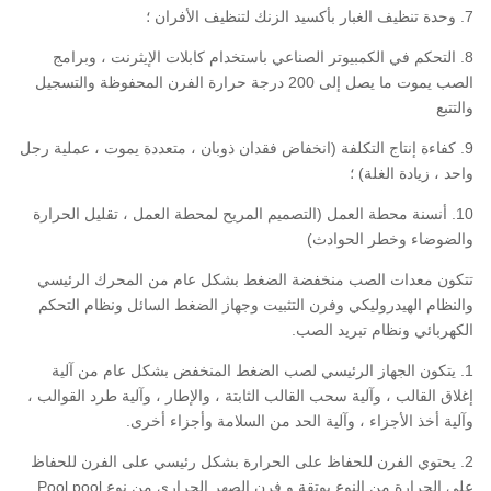
7. وحدة تنظيف الغبار بأكسيد الزنك لتنظيف الأفران ؛
8. التحكم في الكمبيوتر الصناعي باستخدام كابلات الإيثرنت ، وبرامج
الصب يموت ما يصل إلى 200 درجة حرارة الفرن المحفوظة والتسجيل
والتتبع
9. كفاءة إنتاج التكلفة (انخفاض فقدان ذوبان ، متعددة يموت ، عملية رجل
واحد ، زيادة الغلة) ؛
10. أنسنة محطة العمل (التصميم المريح لمحطة العمل ، تقليل الحرارة
والضوضاء وخطر الحوادث)
تتكون معدات الصب منخفضة الضغط بشكل عام من المحرك الرئيسي
والنظام الهيدروليكي وفرن التثبيت وجهاز الضغط السائل ونظام التحكم
الكهربائي ونظام تبريد الصب.
1. يتكون الجهاز الرئيسي لصب الضغط المنخفض بشكل عام من آلية
إغلاق القالب ، وآلية سحب القالب الثابتة ، والإطار ، وآلية طرد القوالب ،
وآلية أخذ الأجزاء ، وآلية الحد من السلامة وأجزاء أخرى.
2. يحتوي الفرن للحفاظ على الحرارة بشكل رئيسي على الفرن للحفاظ
على الحرارة من النوع بوتقة و فرن الصهر الحراري من نوع Pool pool