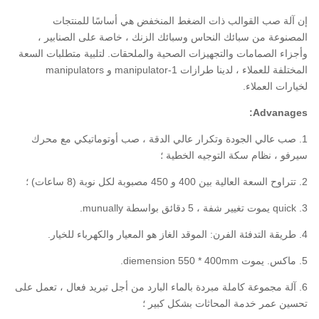
إن آلة صب القوالب ذات الضغط المنخفض هي أساسًا للمنتجات
المصنوعة من سبائك النحاس وسبائك الزنك ، خاصة على الصنابير ،
وأجزاء الصمامات والتجهيزات الصحية والملحقات.
لتلبية متطلبات السعة
المختلفة للعملاء ، لدينا طرازات 1-manipulator و manipulators
لخيارات العملاء.
Advanages:
1. صب عالي الجودة وتكرار عالي الدقة ، صب أوتوماتيكي مع محرك
سيرفو ، نظام سكة التوجيه الخطية ؛
2. تتراوح السعة العالية بين 400 و 450 مصبوبة لكل نوبة (8 ساعات) ؛
3. quick يموت تغيير شفة ، 5 دقائق بواسطة munually.
4. طريقة التدفئة الفرن: الموقد الغاز هو المعيار والكهرباء للخيار.
5. ماكس.
يموت diemension 550 * 400mm.
6. آلة مجموعة كاملة مبردة بالماء البارد من أجل تبريد فعال ، تعمل على
تحسين عمر خدمة المحاثات بشكل كبير ؛