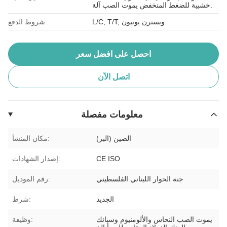
خشبية للضغط المنخفض يموت الصب آلة.
L/C, T/T, ويسترن يونيون
شروط الدفع:
احصل على افضل سعر
اتصل الآن
معلومات مفصلة
الصين (البر)
مكان المنشأ:
CE ISO
إصدار الشهادات:
جنة الحوار اللبناني الفلسطيني
رقم الموديل:
الجديد
شرط:
يموت الصب النحاس والألومنيوم وسبائك
وظيفة: