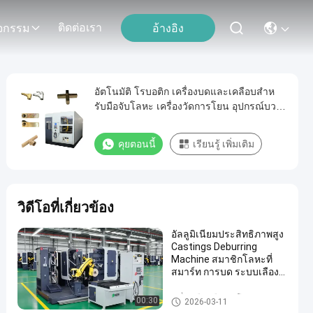
ติดต่อเรา
อ้างอิง
ิจกรรม
อัตโนมัติ โรบอติก เครื่องบดและเคลือบสําห
รับมือจับโลหะ เครื่องวัดการโยน อุปกรณ์บวก
ผิว
คุยตอนนี้
เรียนรู้ เพิ่มเติม
วิดีโอที่เกี่ยวข้อง
อัลลูมิเนียมประสิทธิภาพสูง
Castings Deburring
Machine สมาชิกโลหะที่
สมาร์ท การบด ระบบเลือง
หุ่นยนต์ที่มีการควบคุมแรง
เครื่องเลืองเลืองอัตโนมัติ
00:30
2026-03-11