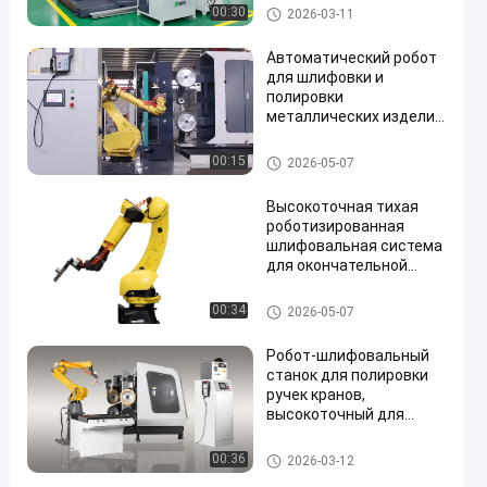
роботизированная
Автоматическая меля полир
00:30
2026-03-11
система полировки
уя машина
металлических
Автоматический робот
компонентов с
для шлифовки и
контролем силы
полировки
металлических изделий,
универсальное
оборудование для
Машины для шлифования и
00:15
2026-05-07
обработки
полировки
поверхностей
Высокоточная тихая
роботизированная
шлифовальная система
для окончательной
обработки литых
компонентов
Оборудование строителей
00:34
2026-05-07
смесителей ступиц
автомобильных колес
Робот-шлифовальный
станок для полировки
ручек кранов,
высокоточный для
мебельных ручек и
ручек
Металлические компоненты
00:36
2026-03-12
мебели