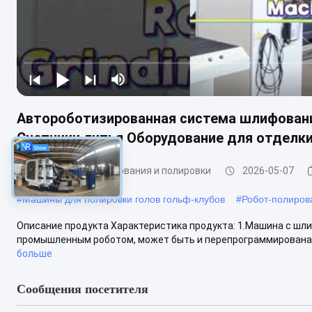
Автороботизированная система шлифовани
Счетчики литья Оборудование для отделки
Машины для шлифования и полировки
2026-05-07
#
Машины для полировки голов гольф-клубов
#
Робот-полиров
Описание продукта Характеристика продукта: 1.Машина с ш
промышленным роботом, может быть и перепрограммирована, 
больше
Сообщения посетителя