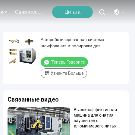
Свяжитесь С Нами
Цитата
ия
Автороботизированная система
шлифования и полировки для
металлических ручек Счетчики литья
Оборудование для отделки поверхности
Теперь Говорите
Узнайте Больше
Связанные видео
Высокоэффективная
машина для снятия
заусенцев с
алюминиевого литья,
интеллектуальная